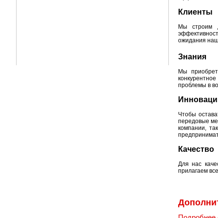
Клиенты
Мы строим д
эффективнос
ожидания наши
Знания
Мы приобрет
конкурентно
проблемы в во
Инноваци
Чтобы остава
передовые ме
компании, та
предпринимат
Качество
Для нас каче
прилагаем все
Дополни
Подробнее о