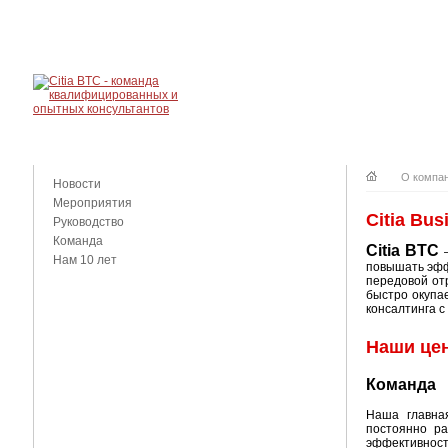
О КОМПАНИ
КОНТАКТЫ
О компа
Новости
Мероприятия
Citia Bus
Руководство
Команда
Citia BTC
–
Нам 10 лет
повышать эфф
передовой от
быстро окупа
консалтинга с
Наши це
Команда
Наша главна
постоянно ра
эффективность