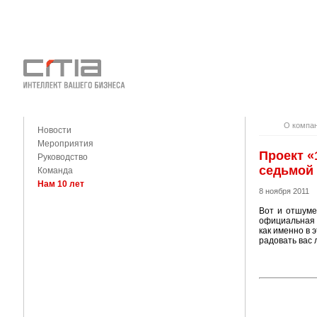
О КОМПАНИ
КОНТАКТЫ
О компа
Новости
Мероприятия
Проект «
Руководство
седьмой
Команда
Нам 10 лет
8 ноября 2011
Вот и отшуме
официальная д
как именно в 
радовать вас 