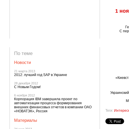
1 но
Г
С пер
По теме
Новости
21 марта 2013
2012: лучший год SAP в Украине
«Киевст
28 декабря 2012
С Новым Годом!
Украинский
6 ноября 2012
Корпорация IBM завершила проект по
М
автоматизации процесса формирования
внешних финансовых отчетов в компании ОАО
Теги:
Интерес
«НОВАТЭК», Россия
Материалы