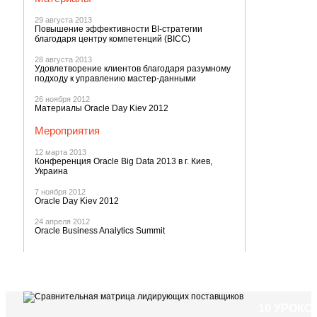
29 августа 2013
Повышение эффективности BI-стратегии
благодаря центру компетенций (BICC)
28 августа 2013
Удовлетворение клиентов благодаря разумному
подходу к управлению мастер-данными
26 ноября 2012
Материалы Oracle Day Kiev 2012
Мероприятия
12 марта 2013
Конференция Oracle Big Data 2013 в г. Киев,
Украина
7 ноября 2012
Oracle Day Kiev 2012
24 апреля 2012
Oracle Business Analytics Summit
10 УРОК