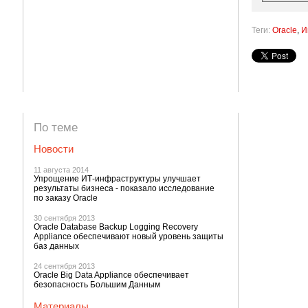
Теги:
Oracle
,
И
По теме
Новости
11 августа 2014
Упрощение ИТ-инфраструктуры улучшает
результаты бизнеса - показало исследование
по заказу Oracle
30 сентября 2013
Oracle Database Backup Logging Recovery
Appliance обеспечивают новый уровень защиты
баз данных
24 сентября 2013
Oracle Big Data Appliance обеспечивает
безопасность Большим Данным
Материалы