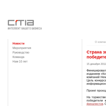
О КОМПАНИ
КОНТАКТЫ
О компа
Новости
Мероприятия
Страна з
Руководство
победите
Команда
Нам 10 лет
15 декабря 2011
Финишировал 
изданием «Ко
компаний Hew
Цель конкурс
информационн
Проект проход
На торжестве
победители 
финалистов
. 