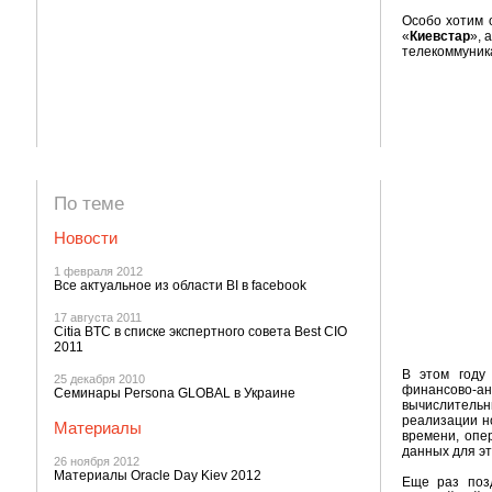
Особо хотим 
«
Киевстар
», 
телекоммуник
По теме
Новости
1 февраля 2012
Все актуальное из области BI в facebook
17 августа 2011
Citia BTC в списке экспертного совета Best CIO
2011
В этом году
25 декабря 2010
финансово-а
Семинары Persona GLOBAL в Украине
вычислительн
реализации н
Материалы
времени, опе
данных для эт
26 ноября 2012
Материалы Oracle Day Kiev 2012
Еще раз поз