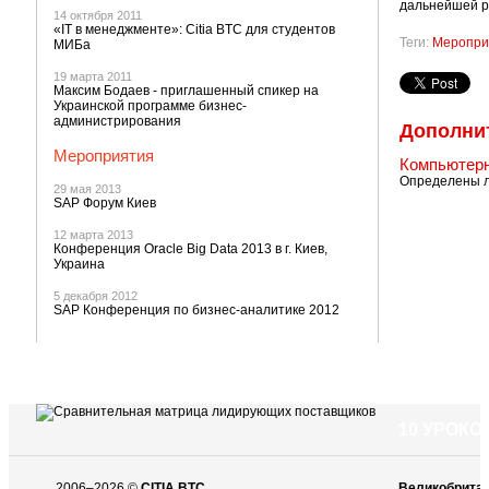
дальнейшей р
14 октября 2011
«IT в менеджменте»: Citia BTC для студентов
Теги:
Меропри
МИБа
19 марта 2011
Максим Бодаев - приглашенный спикер на
Украинской программе бизнес-
администрирования
Дополни
Мероприятия
Компьютерн
Определены л
29 мая 2013
SAP Форум Киев
12 марта 2013
Конференция Oracle Big Data 2013 в г. Киев,
Украина
5 декабря 2012
SAP Конференция по бизнес-аналитике 2012
10 УРОК
2006–2026 ©
CITIA BTC
Великобрита