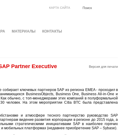
КАРТА САЙТА
ЕРА
МАТЕРИАЛЫ
КОНТАКТЫ
SAP Partner Executive
Версия для печати
рое собирает ключевых партнеров SAP из региона EMEA - проходил в
нимающихся BusinessObjects, Business One, Business All-in-One и
 Как обычно, с топ-менеджерами этих компаний в полуформальной
 30 человек. На этом мероприятии Citia BTC была представлена
бстановке и атмосфере тесного партнерство руководство SAP
артнерам видение развития корпорации в регионе до 2015 года, а
ельными стратегическими инициативами SAP в наиболее горячих
 и мобильных платформах (недавнее приобретение SAP – Sybase).