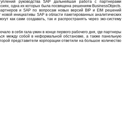
туплений руководства SAP дальнейшая работа с партнерами
сиях, одна их которых была посвящена решениям BusinessObjects.
партнеров и SAP по вопросам новых версий BIP и EIM решений
руг новой инициативы SAP в области пакетированных аналитических
гут как сами создавать, так и распространять через эко-систему
чало в себя гала-ужин в конце первого рабочего дня, где партнеры
ся между собой в неформальной обстановке, а также панельную
оторой представители корпорации ответили на большое количество