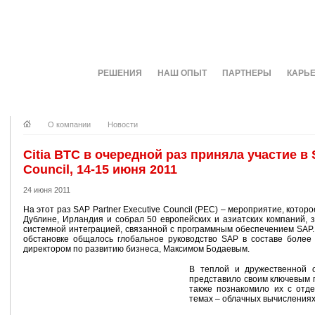
О КОМПАНИИ
РЕШЕНИЯ
НАШ ОПЫТ
ПАРТНЕРЫ
КАРЬ
О компании
Новости
Citia BTC в очередной раз приняла участие в 
Council, 14-15 июня 2011
24 июня 2011
На этот раз SAP Partner Executive Council (PEC) – мероприятие, кото
Дублине, Ирландия и собрал 50 европейских и азиатских компаний, за
системной интеграцией, связанной с программным обеспечением SAP.
обстановке общалось глобальное руководство SAP в составе более
директором по развитию бизнеса, Максимом Бодаевым.
В теплой и дружественной о
представило своим ключевым п
также познакомило их с отд
темах – облачных вычислениях