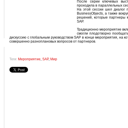
После серии ключевых выс
проходила в параллельных сес
На этой сессии шел диалог 
BusinessObjects, а также вок
решений, которые партнеры мо
SAP.
Традиционно мероприятие вклю
смогли плодотворно пообщать
дискуссию с глобальным руководством SAP в конце мероприятия, на к
совершенно разноплановых вопросов от партнеров.
Теги:
Мероприятие
,
SAP
,
Мир