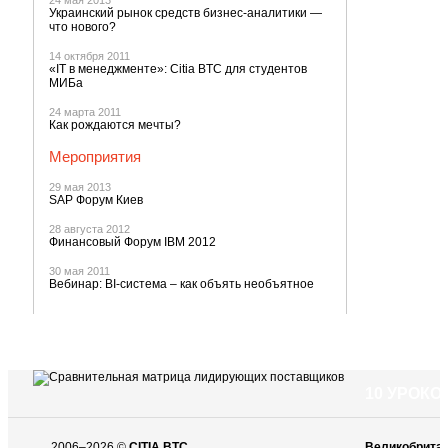
24 мая 2013
Украинский рынок средств бизнес-аналитики —
что нового?
14 октября 2011
«IT в менеджменте»: Citia BTC для студентов
МИБа
24 марта 2011
Как рождаются мечты?
Мероприятия
29 мая 2013
SAP Форум Киев
28 августа 2012
Финансовый Форум IBM 2012
30 мая 2011
Вебинар: BI-система – как объять необъятное
10 УРОК
2006–2026 ©
CITIA BTC
Великобрита