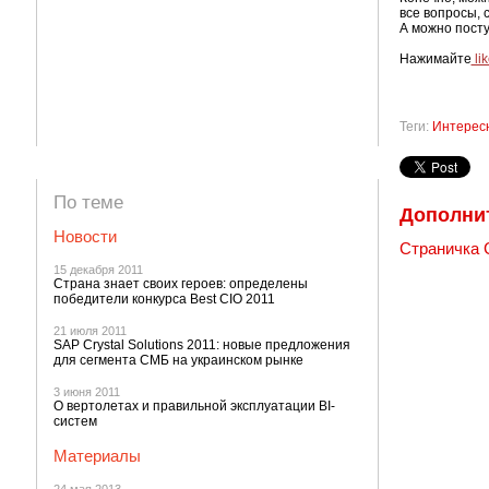
все вопросы, с
А можно пост
Нажимайте
lik
Теги:
Интерес
По теме
Дополни
Новости
Страничка C
15 декабря 2011
Страна знает своих героев: определены
победители конкурса Best CIO 2011
21 июля 2011
SAP Crystal Solutions 2011: новые предложения
для сегмента СМБ на украинском рынке
3 июня 2011
О вертолетах и правильной эксплуатации BI-
систем
Материалы