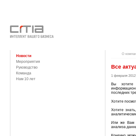
О КОМПАНИ
КОНТАКТЫ
О компа
Новости
Мероприятия
Все акту
Руководство
Команда
1 февраля 2012
Нам 10 лет
Вы хотите
информационн
последних тре
Хотите посмот
Хотите знать
аналитические
Или же Вам 
анализа данн
Конечно, мож