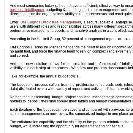
And most companies today still don’t have an efficient, effective way to ens
business intelligence
, budgeting & planning, and other management and perf
direct impact on the organizations ability to reach consensus and react quickl
Enter
IBM Cognos Disclosure Management
, a secure, scalable, enterprise
users with different roles and responsibilities across many different departm
performance management reports, and narrative analysis in a controlled, au
According to the Hackett Group, 82 percent of management reports are creat
IBM Cognos Disclosure Management ends the need to rely on uncontrolled spr
no audit trail, and force the finance team to rely on complex (and extremely
and correct.
And, this new solution allows for the creation and enforcement of intellig
visibility into each step of the process. Workflow and process dashboards he
Take, for example, the annual budget cycle.
The budgeting process suffers from the proliferation of spreadsheets (st
data) distributed over a wide variety of reports and active participants working
Rather than assembling budget projections and management commentar
holders to ‘deposit’ their final spreadsheet tables and budget commentaries
Each iteration of the budget can be saved and compared with previous iter
senior management can now review the summarized budget in one place and 
The collaboration capability and the visibility of the process minimizes the
budget, while increasing the opportunity for agreement and consensus.