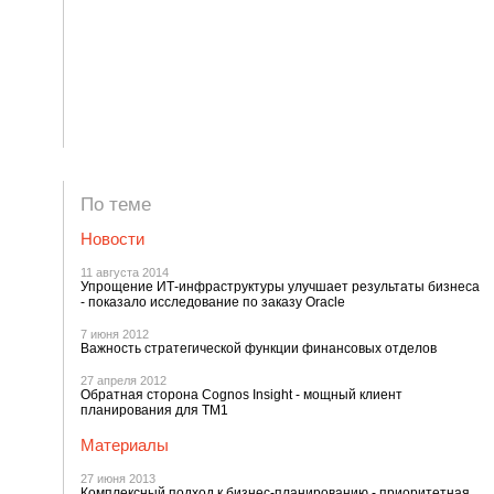
По теме
Новости
11 августа 2014
Упрощение ИТ-инфраструктуры улучшает результаты бизнеса
- показало исследование по заказу Oracle
7 июня 2012
Важность стратегической функции финансовых отделов
27 апреля 2012
Обратная сторона Cognos Insight - мощный клиент
планирования для TM1
Материалы
27 июня 2013
Комплексный подход к бизнес-планированию - приоритетная