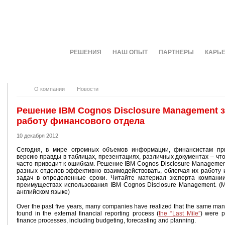
О КОМПАНИИ
РЕШЕНИЯ
НАШ ОПЫТ
ПАРТНЕРЫ
КАРЬ
О компании
Новости
Решение IBM Cognos Disclosure Management 
работу финансового отдела
10 декабря 2012
Сегодня, в мире огромных объемов информации, финансистам пр
версию правды в таблицах, презентациях, различных документах – что
часто приводит к ошибкам. Решение IBM Cognos Disclosure Managemen
разных отделов эффективно взаимодействовать, облегчая их работу 
задач в определенные сроки. Читайте материал эксперта компани
преимуществах использования IBM Cognos Disclosure Management. (
английском языке)
Over the past five years, many companies have realized that the same man
found in the external financial reporting process (
the “Last Mile”
) were p
finance processes, including budgeting, forecasting and planning.