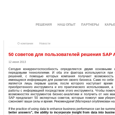
О КОМПАНИИ
РЕШЕНИЯ
НАШ ОПЫТ
ПАРТНЕРЫ
КАРЬ
О компании
Новости
50 советов для пользователей решения SAP A
12 июня 2013
Сегодня конкурентоспособность определяется двумя основными 
передовыми технологиями. И оба эти фактора используются при 
решений, с помощью которых компания получает возможность
имеющуюся информацию для развития своего бизнеса. Само по себе
является лишь первым шагом, после которого наступает время 
приобретенного инструмента и его практического использования, а
работы с информацией посредством этого инструмента. Чтобы помоч
возможностях инструментов бизнес-аналитики и получить от них ма
SAP предлагает 50 экспертных советов, которые помогут вам убере
сэкономят ваши силы и время. Рекомендуем! (Материал опубликован на
If the practice of using data to enhance business performance can be sum
better answers”, the ability to incorporate insight from data into busin