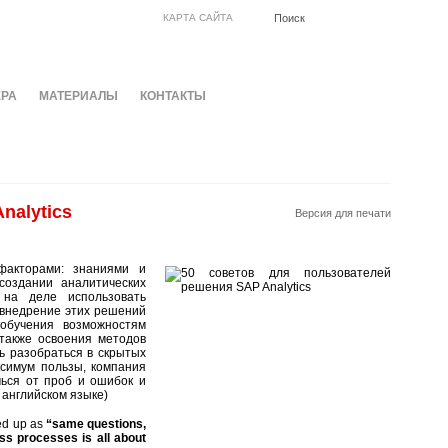
КАРТА САЙТА
ЕРА
МАТЕРИАЛЫ
КОНТАКТЫ
nalytics
Версия для печати
факторами: знаниями и
создании аналитических
 на деле использовать
 внедрение этих решений
обучения возможностям
 также освоения методов
ь разобраться в скрытых
ксимум пользы, компания
чься от проб и ошибок и
 английском языке)
med up as
“same questions,
ess processes is all about