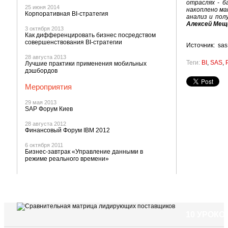
отраслях - б
25 июня 2014
накоплено ма
Корпоративная BI-стратегия
анализ и пол
Алексей Мещ
3 октября 2013
Как дифференцировать бизнес посредством
совершенствования BI-стратегии
Источник: sas
28 августа 2013
Теги:
BI
,
SAS
,
Лучшие практики применения мобильных
дэшбордов
Мероприятия
29 мая 2013
SAP Форум Киев
28 августа 2012
Финансовый Форум IBM 2012
6 октября 2011
Бизнес-завтрак «Управление данными в
режиме реального времени»
10 УРОК