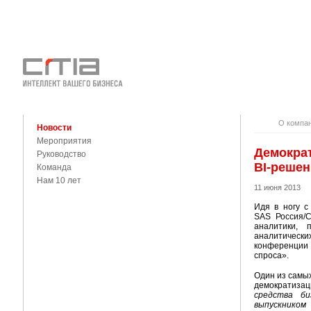
О КОМПАНИ
КОНТАКТЫ
О компа
Новости
Мероприятия
Демократ
Руководство
BI-решен
Команда
Нам 10 лет
11 июня 2013
Идя в ногу с
SAS Россия/С
аналитики, 
аналитически
конференции
спроса».
Один из самых
демократиза
средства би
выпускником