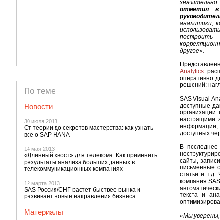
значительно
отметил в 
руководител
аналитики, 
использовать
построить п
корреляционн
другое».
Представлен
Analytics
расш
оперативно д
решений: нагл
По теме
SAS Visual An
Новости
доступные да
организации 
настоящими а
30 июля 2013
информации, 
От теории до секретов мастерства: как узнать
доступных че
все о SAP HANA
В последнее
14 мая 2013
неструктурир
«Длинный хвост» для телекома: Как применить
сайты, записи
результаты анализа больших данных в
письменные о
телекоммуникационных компаниях
статьи и т.д
компания SAS
12 марта 2013
автоматическ
SAS Россия/СНГ растет быстрее рынка и
текста и ана
развивает новые направления бизнеса
оптимизирова
Материалы
«Мы уверены,