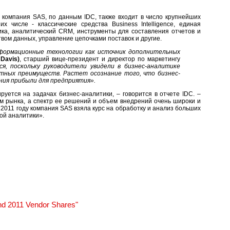
 компания SAS, по данным IDC, также входит в число крупнейших
 числе - классические средства Business Intelligence, единая
ка, аналитический CRM, инструменты для составления отчетов и
вом данных, управление цепочками поставок и другие.
формационные технологии как источник дополнительных
Davis)
, старший вице-президент и директор по маркетингу
я, поскольку руководители увидели в бизнес-аналитике
тных преимуществ. Растет осознание того, что бизнес-
ния прибыли для предприятия».
уется на задачах бизнес-аналитики, – говорится в отчете IDC. –
 рынка, а спектр ее решений и объем внедрений очень широки и
 2011 году компания SAS взяла курс на обработку и анализ больших
ой аналитики».
nd 2011 Vendor Shares"