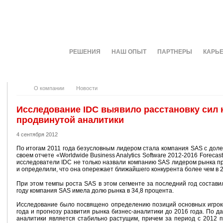
О КОМПАНИИ
РЕШЕНИЯ
НАШ ОПЫТ
ПАРТНЕРЫ
КАРЬ
О компании
Новости
Исследование IDC выявило расстановку сил 
продвинутой аналитики
4 сентября 2012
По итогам 2011 года безусловным лидером стала компания SAS с доле
своем отчете «Worldwide Business Analytics Software 2012-2016 Forecas
исследователи IDC не только назвали компанию SAS лидером рынка пр
и определили, что она опережает ближайшего конкурента более чем в 2
При этом темпы роста SAS в этом сегменте за последний год состави
году компания SAS имела долю рынка в 34,8 процента.
Исследование было посвящено определению позиций основных игрок
года и прогнозу развития рынка бизнес-аналитики до 2016 года. По д
аналитики является стабильно растущим, причем за период с 2012 п