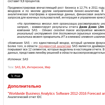
составит 9,8 процентов.
Продемонстрировав впечатляющий рост бизнеса в 12,7% в 2011 году,
вендоров и по многим другим направлениям бизнес-аналитики. В их
аналитическая платформа и хранилище данных, финансовая аналити
запросов для конечных пользователей, интеграция и управление качест
«На протяжении многих лет организации рассматривали ин
затрат,
- комментирует результаты отчета
Джим Дэвис (Jim 
компании SAS. -
Однако сегодня такое восприятие меняетс
уникальный инструмент для достижения серьезных конкурен
аналитика может превратить ИТ в ключевой элемент извлече
«Компания SAS – это единственный вендор, который целиком фокусир
Более того, в области
продвинутой аналитики
SAS является драйвером
покрывают все 12 сегментов, которые выделены в настоящем отчете. В
данных, представив линейку решений в области высокопроизводительн
Источник: SAS
Теги:
SAS
,
BA
,
Интересное
,
Мир
Дополнительно
"Worldwide Business Analytics Software 2012-2016 Forecast a
Аналитический отчет IDC