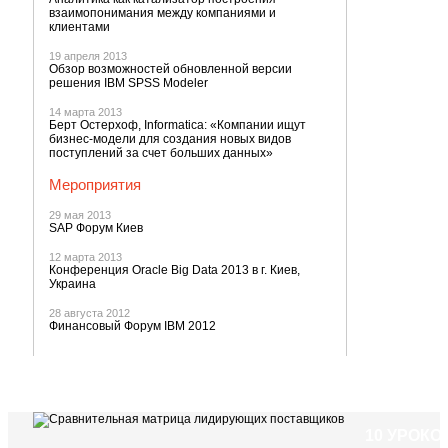
взаимопонимания между компаниями и
клиентами
19 апреля 2013
Обзор возможностей обновленной версии
решения IBM SPSS Modeler
14 марта 2013
Берт Остерхоф, Informatica: «Компании ищут
бизнес-модели для создания новых видов
поступлений за счет больших данных»
Мероприятия
29 мая 2013
SAP Форум Киев
12 марта 2013
Конференция Oracle Big Data 2013 в г. Киев,
Украина
28 августа 2012
Финансовый Форум IBM 2012
10 УРОК