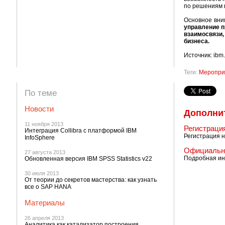
по решениям 
Основное вни
управление п
взаимосвязи,
бизнеса.
Источник: ibm
Теги:
Меропри
По теме
Новости
Дополни
11 ноября 2013
Регистраци
Интеграция Collibra с платформой IBM
Регистрация н
InfoSphere
Официальна
27 августа 2013
Подробная и
Обновленная версия IBM SPSS Statistics v22
30 июля 2013
От теории до секретов мастерства: как узнать
все о SAP HANA
Материалы
26 апреля 2013
Аналитика как катализатор построения