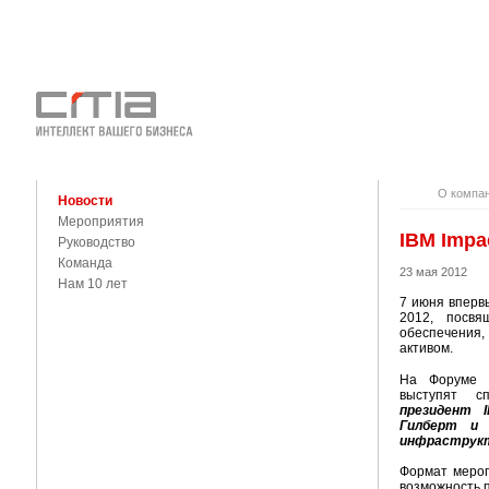
О КОМПАНИ
КОНТАКТЫ
О компа
Новости
Мероприятия
IBM Impa
Руководство
Команда
23 мая 2012
Нам 10 лет
7 июня вперв
2012, посвя
обеспечения,
активом.
На Форуме б
выступят сп
президент 
Гилберт и 
инфраструк
Формат мероп
возможность 