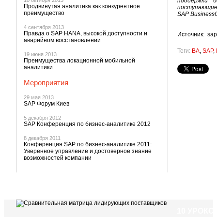
10 октября 2013
поддержки "
Продвинутая аналитика как конкурентное
поступающие 
преимущество
SAP BusinessOb
4 сентября 2013
Правда о SAP HANA, высокой доступности и
Источник: sa
аварийном восстановлении
Теги:
BA
,
SAP
,
19 июня 2013
Преимущества локационной мобильной
аналитики
Мероприятия
29 мая 2013
SAP Форум Киев
5 декабря 2012
SAP Конференция по бизнес-аналитике 2012
8 декабря 2011
Конференция SAP по бизнес-аналитике 2011:
Уверенное управление и достоверное знание
возможностей компании
10 УРОК