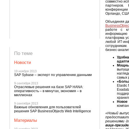
совместно исп
партнеров.
конференции
Орландо, США
Объединяя да
BusinessObjec
работе с к
информацию
платформа ус
любой ИТ-инф
сотрудникам
бизнес-аналит
По теме
Удоб
адапт
Новости
Мощны
выпущ
19 ноября 2013
нагляд
SAP Sybase – эксперт по управлению данными
самых 
«Боль
9 сентября 2013
Elasti
Отраслевые решения на базе SAP HANA:
Exadat
оперативность – в минутах, экономия – в
подде
миллионах
хранил
Новое 
9 сентября 2013
компан
Важные обновления для пользователей
решения SAP BusinessObjects Web Intelligence
«Новый выпус
предоставит
Материалы
решениями д
вице-презид