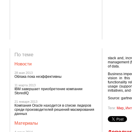
По теме
stack and, incr
management (MD
Новости
of data.
28 мая 2013
Business imper
Облака пока неэффективны
vision in thi
functionality r
11 марта 2013
usage (support
IBM завершает приобретение компании
initiatives, and
StoredIQ
Source: gartne
21 января 2013
Компания Oracle находится в списке лидеров
Теги:
Мир
,
Инт
среди производителей решений маскирования
данных
Материалы