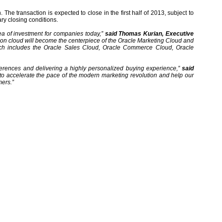
he transaction is expected to close in the first half of 2013, subject to
ry closing conditions.
rea of investment for companies today,”
said Thomas Kurian, Executive
on cloud will become the centerpiece of the Oracle Marketing Cloud and
hich includes the Oracle Sales Cloud, Oracle Commerce Cloud, Oracle
ferences and delivering a highly personalized buying experience,”
said
to accelerate the pace of the modern marketing revolution and help our
mers.”