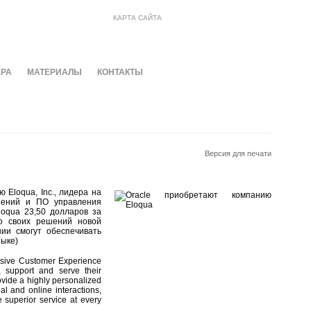
КАРТА САЙТА
ЕРА
МАТЕРИАЛЫ
КОНТАКТЫ
Версия для печати
 Eloqua, Inc., лидера на
шений и ПО управления
loqua 23,50 долларов за
во своих решений новой
ии смогут обеспечивать
зыке)
nsive Customer Experience
, support and serve their
ovide a highly personalized
al and online interactions,
 superior service at every