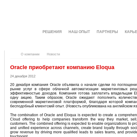
О КОМПАНИИ
РЕШЕНИЯ
НАШ ОПЫТ
ПАРТНЕРЫ
КАРЬ
О компании
Новости
Oracle приобретают компанию Eloqua
24 декабря 2012
20 декабря компания Oracle объявила о начале сделки по поглощению
рынке услуг в сфере облачной автоматизации маркетинговых ре
эффективностью доходов. Компания готова заплатить владельцам E
одну акцию. Таким образом, Oracle ожидают пополнить количест
современной маркетинговой платформой, благодаря которой компан
бесподобный клиентский опыт. (Новость опубликована на английском я
The combination of Oracle and Eloqua is expected to create a comprehe
Cloud offering to help companies transform the way they market, sell
customers. The combined offering is expected to enable organizations to pr
and unified experience across channels, create brand loyalty through soci
grow revenue by driving more qualified leads to sales teams, and provide
touchpoint.