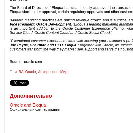
The Board of Directors of Eloqua has unanimously approved the transaction. T
Eloqua stockholder approval, certain regulatory approvals and other customa
“Modern marketing practices are driving revenue growth and is a critical a
Vice President, Oracle Development.
“Eloqua’s leading marketing automati
is an important addition to the Oracle Customer Experience offering, w
Service Cloud, Oracle Content Cloud and Oracle Social Cloud.”
“Exceptional customer experience starts with knowing your customer’s pre
Joe Payne, Chairman and CEO, Eloqua.
“Together with Oracle, we expect 
customers transform the way they market, sell, support and serve their custo
Source: oracle.com
Теги:
BA
,
Oracle
,
Интересное
,
Мир
Дополнительно
Oracle and Eloqua
Официальный сайт компании