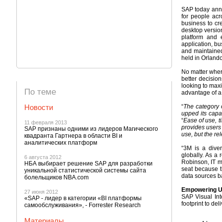
SAP today anno
for people acr
business to cr
desktop versio
platform and 
application, bu
and maintaine
held in Orlando
No matter wher
better decisio
looking to max
По теме
advantage of a 
Новости
“
The category 
upped its capab
“
Ease of use, t
11 февраля 2013
provides users
SAP признаны одними из лидеров Магического
use, but the rel
квадранта Гартнера в области BI и
аналитических платформ
“3M is a diver
globally. As a 
6 августа 2012
Robinson, IT m
НБА выбирает решение SAP для разработки
seat because t
уникальной статистической системы сайта
data sources ba
болельщиков NBA.com
Empowering Us
27 июня 2012
SAP Visual Int
«SAP - лидер в категории «BI платформы
footprint to de
самообслуживания», - Forrester Research
Материалы