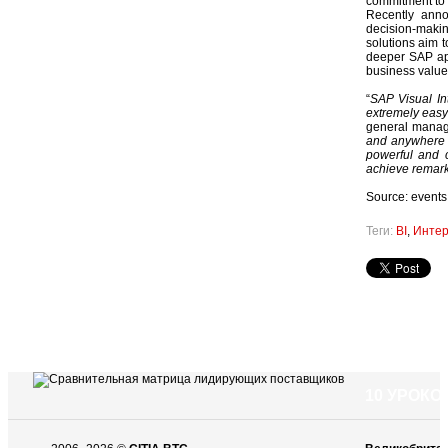
commitment to i
Recently anno
decision-maki
solutions aim t
deeper SAP app
business value
“
SAP Visual In
extremely easy
general manage
and anywhere u
powerful and 
achieve remark
Source: event
Теги:
BI
,
Интер
10 УРОК