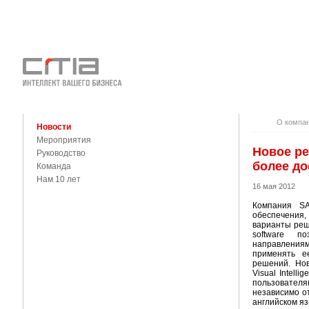
О КОМПАНИ
КОНТАКТЫ
О компа
Новости
Мероприятия
Новое ре
Руководство
более до
Команда
Нам 10 лет
16 мая 2012
Компания SA
обеспечения,
варианты реше
software п
направлениям
применять е
решений. Нов
Visual Intel
пользовате
независимо от
английском яз