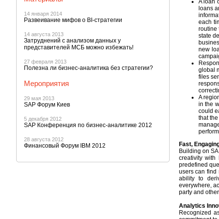
A loan 
loans a
14 января 2014
informa
Развеивание мифов о BI-стратегии
each ti
routine
14 августа 2013
state d
Затруднений с анализом данных у
busines
представителей МСБ можно избежать!
new loa
campaig
27 февраля 2013
Respons
Полезна ли бизнес-аналитика без стратегии?
global 
files se
Мероприятия
respons
correcti
A regio
29 мая 2013
in the 
SAP Форум Киев
could e
that th
5 декабря 2012
manage
SAP Конференция по бизнес-аналитике 2012
perform
28 августа 2012
Fast, Engagin
Финансовый Форум IBM 2012
Building on SA
creativity wit
predefined que
users can find
ability to de
everywhere, acr
party and other
Analytics Inn
Recognized as