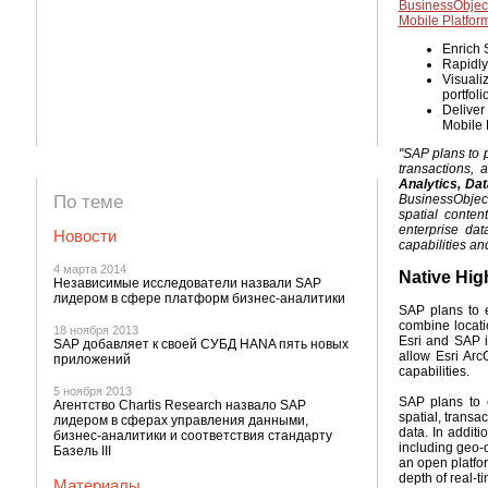
BusinessObjec
Mobile Platfor
Enrich 
Rapidly
Visuali
portfoli
Deliver
Mobile 
"SAP plans to 
transactions, 
Analytics, Da
По теме
BusinessObject
spatial conte
enterprise dat
Новости
capabilities an
4 марта 2014
Native Hig
Независимые исследователи назвали SAP
лидером в сфере платформ бизнес-аналитики
SAP plans to e
combine locati
18 ноября 2013
Esri and SAP i
SAP добавляет к своей СУБД HANA пять новых
allow Esri Arc
приложений
capabilities.
5 ноября 2013
SAP plans to 
Агентство Chartis Research назвало SAP
spatial, transa
лидером в сферах управления данными,
data. In addit
бизнес-аналитики и соответствия стандарту
including geo-c
Базель III
an open platfor
depth of real-ti
Материалы