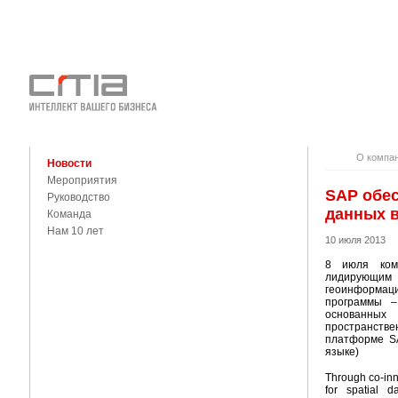
О КОМПАНИ
КОНТАКТЫ
О компа
Новости
Мероприятия
SAP обес
Руководство
данных 
Команда
Нам 10 лет
10 июля 2013
8 июля ком
лидирующим
геоинформац
программы –
основанных
пространств
платформе SA
языке)
Through co-inn
for spatial 