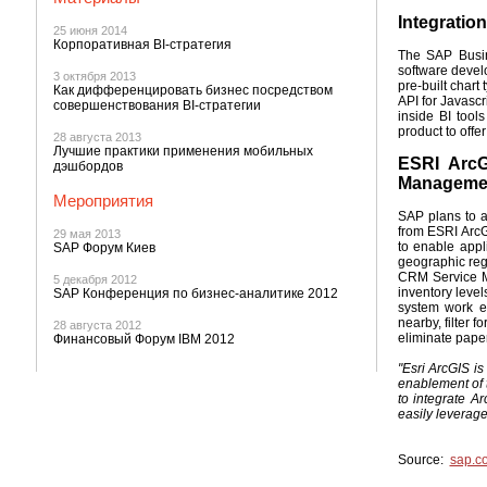
Integratio
25 июня 2014
Корпоративная BI-стратегия
The SAP Busin
software develo
3 октября 2013
pre-built char
Как дифференцировать бизнес посредством
API for Javascr
совершенствования BI-стратегии
inside BI tool
product to offe
28 августа 2013
Лучшие практики применения мобильных
ESRI ArcG
дэшбордов
Manageme
Мероприятия
SAP plans to a
from ESRI ArcG
29 мая 2013
to enable appl
SAP Форум Киев
geographic reg
CRM Service Ma
5 декабря 2012
inventory level
SAP Конференция по бизнес-аналитике 2012
system work en
nearby, filter
28 августа 2012
eliminate paper
Финансовый Форум IBM 2012
"Esri ArcGIS is
enablement of 
to integrate A
easily leverage
Source:
sap.c