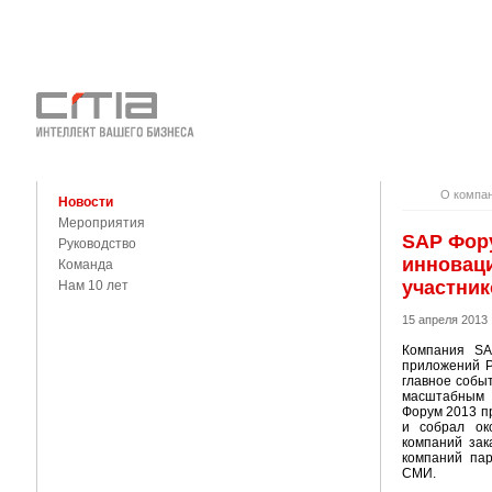
О КОМПАНИ
КОНТАКТЫ
О компа
Новости
Мероприятия
SAP Фору
Руководство
инноваци
Команда
участник
Нам 10 лет
15 апреля 2013
Компания SA
приложений Р
главное собы
масштабным 
Форум 2013 п
и собрал ок
компаний зак
компаний пар
СМИ.