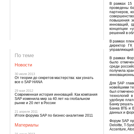
В рамках 15 
проведены бо
партнеров, к
совершенство
повышения э
инноваций, г
концепции «у
решений в обл
В рамках плен
директор ГК
управляющий д
По теме
В рамках Фор
было отмечен
Новости
среди российс
получила хра
30 июля 2013
инновационны
От теории до секретов мастерства: как узнать
все о SAP HANA
Для SAP глав
новейшими тех
29 мая 2012
был отмечено
Современная история инноваций. Как компания
технологий 
SAP изменила мир за 40 лет на глобальном
удобную плат
рынке и 20 лет в России
Банку решать 
Банка ВТБ и 
21 апреля 2011
данных и фор
Итоги форума SAP по бизнес-аналитике 2011
Форум SAP про
Материалы
Deloitte, T-S
Accenture, At