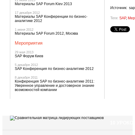
21 июня 2013
Материалы SAP Forum Kiev 2013
Источник: sa
17 декабря 2012
Материалы SAP Конференции по бизнес-
Теги:
SAP
,
Мер
аналитике 2012
1 июня 2012
Материалы SAP Forum 2012, Москва
Мероприятия
29 мая 2013
SAP Форум Киев
5 декабря 2012
SAP Конференция по бизнес-аналитике 2012
8 декабря 2011
Конференция SAP по бизнес-аналитике 2011:
Уверенное управление и достоверное знание
возможностей компании
10 УРОК