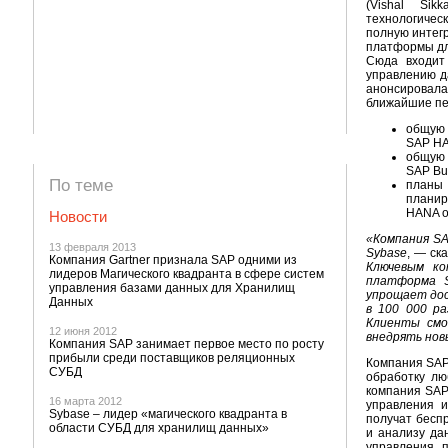
(Vishal Si
технологиче
полную интег
платформы дл
Сюда входит
управлению д
анонсировала
ближайшие пе
общую 
SAP H
общую 
SAP Bu
По теме
планы 
планир
HANA о
Новости
«Компания SA
13 февраля 2013
Sybase
, — ск
Компания Gartner признала SAP одними из
Ключевым ко
лидеров Магического квадранта в сфере систем
платформа S
управления базами данных для Хранилищ
упрощает дос
Данных
в 100 000 ра
Клиенты смо
12 июня 2012
внедрять нов
Компания SAP занимает первое место по росту
прибыли среди поставщиков реляционных
Компания SAP
СУБД
обработку лю
компания SAP
16 марта 2012
управления и
Sybase – лидер «магического квадранта в
получат бесп
области СУБД для хранилищ данных»
и анализу да
управления 