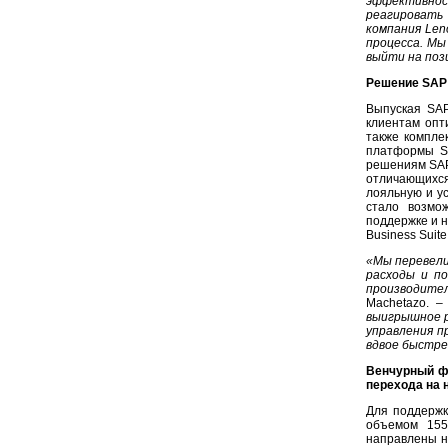
эффективно
реагировать
компания Len
процесса. Мы
выйти на поз
Решение SAP 
Выпуская SAP
клиентам опт
также компле
платформы S
решениям SAP
отличающихс
лояльную и ус
стало возмож
поддержке и 
Business Suit
«Мы перевели
расходы и п
производите
Machetazo. 
выигрышное р
управления 
вдвое быстрее
Венчурный ф
перехода на 
Для поддерж
объемом 155
направлены н