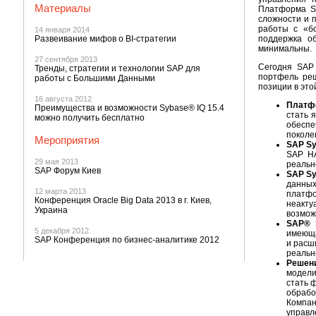
Материалы
Платформа S
сложности и 
работы с «б
14 января 2014
Развеивание мифов о BI-стратегии
поддержка о
минимальны.
27 сентября 2013
Сегодня SAP
Тренды, стратегии и технологии SAP для
портфель ре
работы с Большими Данными
позиции в это
16 августа 2012
Платф
Преимущества и возможности Sybase® IQ 15.4
стать 
можно получить бесплатно
обеспе
поколе
Мероприятия
SAP S
SAP HA
29 мая 2013
реальн
SAP Форум Киев
SAP Sy
данных
12 марта 2013
платф
Конференция Oracle Big Data 2013 в г. Киев,
неакту
Украина
возмож
SAP® 
5 декабря 2012
имеюща
SAP Конференция по бизнес-аналитике 2012
и расш
реальн
Решен
модели
стать 
обрабо
Компа
управл