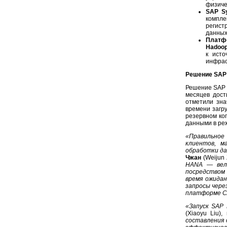
физиче
SAP Sy
компле
регист
данных
Платф
Hadoo
к исто
инфрас
Решение SAP 
Решение SAP N
месяцев дост
отметили зна
времени загр
резервном ко
данными в реж
«Правильное
клиентов, м
обработки да
Чжан
(Weijun 
HANA — вели
посредством
время ожида
запросы чере
платформе СУ
«Запуск SAP
(Xiaoyu Liu)
составления 