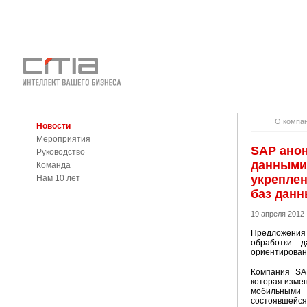
О КОМПАНИ
КОНТАКТЫ
О компа
Новости
Мероприятия
SAP анон
Руководство
данными 
Команда
укреплен
Нам 10 лет
баз данн
19 апреля 2012
Предложения
обработки 
ориентирован
Компания SA
которая изме
мобильными
состоявшейся