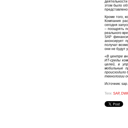
деятельности
этом было об
представлено
Кроме того, 
Компания рас
сегодня запу
– поощрять п
реального вр
SAP финанси
анонсирует п
получат возм
они не будут
«В центре вн
ИТ-среды ко
целей, в уп
мобильные п
происходило 
технологии о
Источник: sap
Теги:
SAP
,
DW