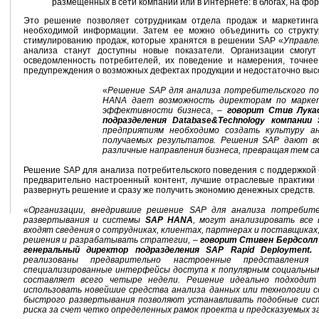
размещенных в сети компании или в Интернете: в блогах, на фору
Это решение позволяет сотрудникам отдела продаж и маркетинг
необходимой информации. Затем ее можно объединить со структ
стимулированию продаж, которые хранятся в решении SAP «
Управле
анализа станут доступны новые показатели. Организации смогу
осведомленность потребителей, их поведение и намерения, точнее
предупреждения о возможных дефектах продукции и недостаточно высо
«
Решение SAP для анализа потребительского по
HANA дает возможность директорам по маркет
эффективности бизнеса
, –
говорит Стив Лукас
подразделения Database&Technology компании
предприятиям необходимо создать культуру а
получаемых результатов. Решения SAP дают в
различные направления бизнеса, превращая тем 
Решение SAP для анализа потребительского поведения с поддержкой
предварительно настроенный контент, лучшие отраслевые практики
развернуть решение и сразу же получить экономию денежных средств.
«
Организации, внедрившие решение SAP для анализа потребите
развертывания и системы
SAP HANA
, могут анализировать все
входят сведения о сотрудниках, клиентах, партнерах и поставщиках
решения и разрабатывать стратегии,
–
говорит Стивен Бердсолл (
генеральный директор подразделения SAP Rapid Deployment.
реализованы предварительно настроенные представлени
специализированные интерфейсы доступа к популярным социальны
составляет всего четыре недели. Решение идеально подходит
использовать новейшие средства анализа данных или технологии с
быстрого развертывания позволяют устанавливать подобные сист
риска за счет четко определенных рамок проекта и предсказуемых 