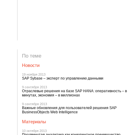
По теме
Новости
19 ноября 2013
SAP Sybase – эксперт по управлению данными
9 сентября 2013
Отраслевые решения на базе SAP HANA: оперативность – в
минутах, экономия – в миллионах
9 сентября 2013
Важные обновления для пользователей решения SAP
BusinessObjects Web Intelligence
Материалы
10 октября 2013
Продвинутая аналитика как конкурентное преимущество