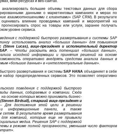
мах, вики-ресурсах и веб-сайтах.
а анализировать большие объемы текстовых данных для сбора
урированными данными о маркетинговых кампаниях и мерах по
ние взаимоотношениями с клиентами
» (SAP CRM). В результате
т оценивать влияние проводимых кампаний и мероприятий на
 прогнозировать спрос на товары или услуги, заранее получать
ком уровне сервиса.
ведения с поддержкой быстрого развертывания и системы SAP
ингу использовать анализ «больших данных» для повышения
 (Steve Lucas), вице-президент и исполнительный директор
 SAP
. –
Чтобы раскрыть весь потенциал «больших данных»,
нализа исходной информации и принятия решений на основе
озможность оперативно внедрять средства анализа данных в
самым «большие данные» в «интеллектуальные данные
».
 быстрого развертывания и системы
SAP HANA
объединяет в себе
 и набор предопределенных сервисов. Это позволяет оперативно
льского поведения с поддержкой быстрого
 виды данных, собираемых о компании. Сюда
, на основе которых можно принимать бизнес-
Steven Birdsall), старший вице-президент и
–
Для достижения этой цели в решении
я и информационные панели, а также
м сетям. В результате время развертывания
 для компаний, которые еще не привыкли
оциальных медиа. Решения SAP с поддержкой
емы в режиме полной прозрачности, уменьшая число факторов
затрат
».