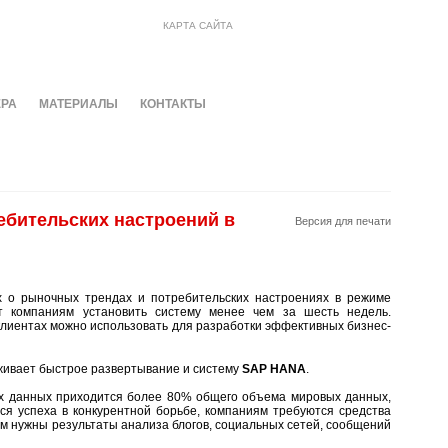
КАРТА САЙТА
ЕРА
МАТЕРИАЛЫ
КОНТАКТЫ
ебительских настроений в
Версия для печати
 о рыночных трендах и потребительских настроениях в режиме
т компаниям установить систему менее чем за шесть недель.
клиентах можно использовать для разработки эффективных бизнес-
живает быстрое развертывание и систему
SAP HANA
.
ных данных приходится более 80% общего объема мировых данных,
ся успеха в конкурентной борьбе, компаниям требуются средства
ям нужны результаты анализа блогов, социальных сетей, сообщений