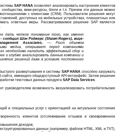
 системы
SAP HANA
позволяет анализировать настроения клиентов
 сообщества, вики-ресурсы, блоги и т.п. Причем эти данные можно
моотношениями с клиентами (CRM). Пользователи решения могут
ставлений, доступных на мобильных устройствах, планшетных или
нимать ответные меры. Рассматриваемое решение SAP является
.
ен дать четкое понимание того, как именно
–
сообщил Шон Роджерс (Shawn Rogers), вице-
Management Associates.
––
Рост объемов
ьными медиа, открывает перед компаниями
ого необходимо наладить эффективный сбор и
ее и глубже анализировать данные компании и
ринятие решений даже в условиях постоянного
 быстрого развертывания и системы
SAP HANA
способно загружать
еб-сайта, имеющего общедоступный API-интерфейс. Затем решение
бработки текстовых данных продукта
SAP Data Services
.
т руководителям возможность визуализировать потребительские
ций и специальных услуг с ориентацией на актуальное состояние
воренность клиентов (отслеживание отзывов и своевременное
повышения доходов;
еструктурированных данных (например, файлов HTML, XML и TXT),