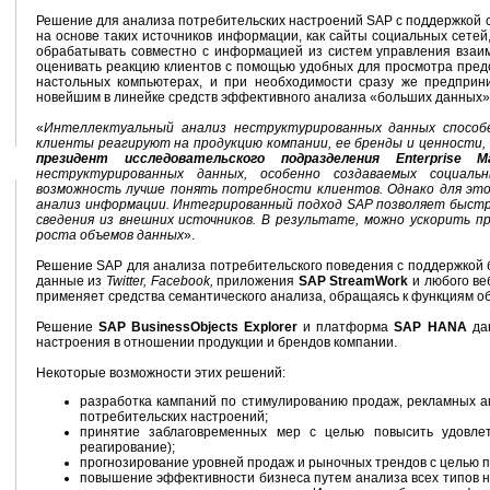
Решение для анализа потребительских настроений SAP с поддержкой
на основе таких источников информации, как сайты социальных сетей,
обрабатывать совместно с информацией из систем управления взаи
оценивать реакцию клиентов с помощью удобных для просмотра пред
настольных компьютерах, и при необходимости сразу же предпри
новейшим в линейке средств эффективного анализа «больших данных»
«
Интеллектуальный анализ неструктурированных данных способ
клиенты реагируют на продукцию компании, ее бренды и ценности,
президент исследовательского подразделения Enterprise 
неструктурированных данных, особенно создаваемых социал
возможность лучше понять потребности клиентов. Однако для эт
анализ информации. Интегрированный подход SAP позволяет быстр
сведения из внешних источников. В результате, можно ускорить п
роста объемов данных
».
Решение SAP для анализа потребительского поведения с поддержкой
данные из
Twitter, Facebook,
приложения
SAP StreamWork
и любого в
применяет средства семантического анализа, обращаясь к функциям о
Решение
SAP BusinessObjects Explorer
и платформа
SAP HANA
даю
настроения в отношении продукции и брендов компании.
Некоторые возможности этих решений:
разработка кампаний по стимулированию продаж, рекламных ак
потребительских настроений;
принятие заблаговременных мер с целью повысить удовлет
реагирование);
прогнозирование уровней продаж и рыночных трендов с целью 
повышение эффективности бизнеса путем анализа всех типов н