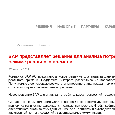
О КОМПАНИИ
РЕШЕНИЯ
НАШ ОПЫТ
ПАРТНЕРЫ
КАРЬ
О компании
Новости
SAP представляет решение для анализа потр
режиме реального времени
27 августа 2012
Компания SAP AG представила новое решение для анализа данных
реального времени. Поддержка быстрого развертывания позволяе
Получаемые с ее помощью результаты мгновенного анализа данных о 
стратегий и принятия взвешенных решений.
Новое решение SAP для анализа потребительских настроений поддер
Согласно отчетам компании Gartner Inc., на долю неструктурирован
причем их количество удваивается каждые три месяца. Чтобы добить
оперативного анализа этих данных. Бизнес-аналитикам и руководител
электронной почты и сведений из других каналов коммуникации.