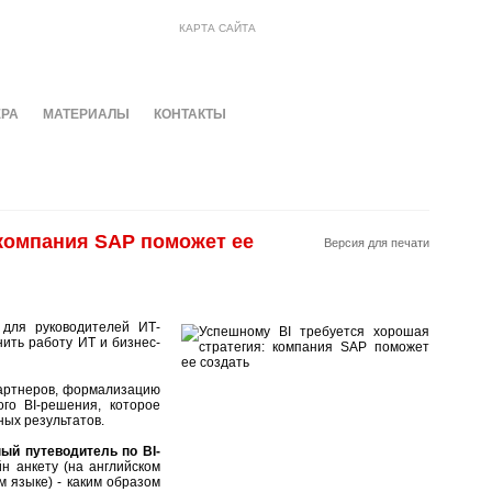
КАРТА САЙТА
ЕРА
МАТЕРИАЛЫ
КОНТАКТЫ
 компания SAP поможет ее
Версия для печати
 для руководителей ИТ-
ить работу ИТ и бизнес-
партнеров, формализацию
ого BI-решения, которое
ых результатов.
ый путеводитель по BI-
йн анкету (на английском
м языке) - каким образом