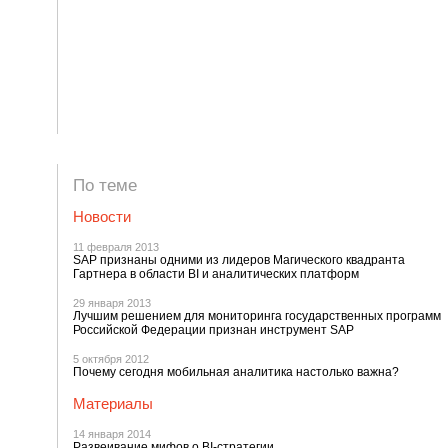
По теме
Новости
11 февраля 2013
SAP признаны одними из лидеров Магического квадранта
Гартнера в области BI и аналитических платформ
29 января 2013
Лучшим решением для мониторинга государственных программ
Российской Федерации признан инструмент SAP
5 октября 2012
Почему сегодня мобильная аналитика настолько важна?
Материалы
14 января 2014
Развеивание мифов о BI-стратегии