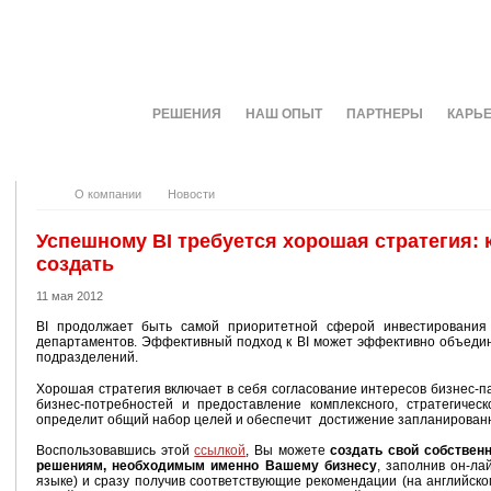
О КОМПАНИИ
РЕШЕНИЯ
НАШ ОПЫТ
ПАРТНЕРЫ
КАРЬ
О компании
Новости
Успешному BI требуется хорошая стратегия:
создать
11 мая 2012
BI продолжает быть самой приоритетной сферой инвестирования
департаментов. Эффективный подход к BI может эффективно объедин
подразделений.
Хорошая стратегия включает в себя согласование интересов бизнес-
бизнес-потребностей и предоставление комплексного, стратегическ
определит общий набор целей и обеспечит достижение запланированн
Воспользовавшись этой
ссылкой
, Вы можете
создать свой собственн
решениям, необходимым именно Вашему бизнесу
, заполнив он-ла
языке) и сразу получив соответствующие рекомендации (на английско