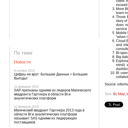
client 
exceed 
More BI 
learn n
Those B
story o
does no
service
Mobile 
“when I 
Cloud B
and int
consulta
По теме
BI-spec
Big data
Explora
Новости
mind) w
dashboa
8 ноября 2013
BI user
Цифры не врут: Большие Данные = Большие
collabor
Выгоды!
Source: infor
11 февраля 2013
SAP признаны одними из лидеров Магического
Теги:
BI
,
Мир
,
квадранта Гартнера в области BI и
аналитических платформ
11 февраля 2013
Магический квадрант Гартнера 2013 года в
области BI и аналитических платформ
называет SAS одними из лидирующих
поставщиков