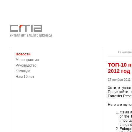
О КОМПАНИ
КОНТАКТЫ
О компа
Новости
Мероприятия
ТОП-10 п
Руководство
2012 год
Команда
Нам 10 лет
17 ноября 2011
Хотите узнат
Прочитайте 
Forrester Res
Here are my top
It’s al
of the 
importan
things 
Enterpri