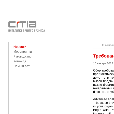
О КОМПАНИ
КОНТАКТЫ
О компа
Новости
Мероприятия
Требован
Руководство
Команда
18 января 2012
Нам 10 лет
Сбор требова
прогностичес
дело не в то
вызов продви
нужно формир
генеральный д
(Новость опуб
Advanced analy
– because they
in your organi
Begin with Pre
improve with 