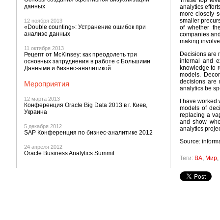
These top leve
данных
analytics effor
more closely s
smaller precurs
12 ноября 2013
«Double counting»: Устранение ошибок при
of whether the
анализе данных
companies and 
making involve
11 октября 2013
Decisions are n
Рецепт от McKinsey: как преодолеть три
internal and 
основных затруднения в работе с Большими
knowledge to re
Данными и бизнес-аналитикой
models. Decom
decisions are 
Мероприятия
analytics be sp
12 марта 2013
I have worked w
Конференция Oracle Big Data 2013 в г. Киев,
models of deci
Украина
replacing a va
and show wher
5 декабря 2012
analytics projec
SAP Конференция по бизнес-аналитике 2012
Source: infor
24 апреля 2012
Oracle Business Analytics Summit
Теги:
BA
,
Мир
,