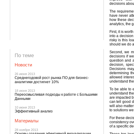
decisions about
The requiremen
have never att
how these decis
analytics, the g
First, it is wo
into a decisio
risky is this l
should we do ab
Second, we mu
По теме
decisions if w
question and 
Новости
decision, spec
Decisions may
determining the
26 июня 2013
allowed intere
Среднегодовой рост рынка ПО для бизнес-
understand the
аналитики достигнет 10%
To be able to 
18 июня 2013
understand the
Переосмысливая подходы к работе с Большими
are impacted b
Данными
can tell good 
will also matte
10 июня 2013
to solutions we 
Эффективный анализ
For these decis
Материалы
consistency ove
of a specific de
28 ноября 2013
Основы создания эфективной визуализации