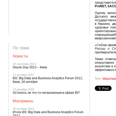
представител
ProNET, SAC
Оценку эконо
Датского ме
государствен
в Украине, д
здоровья гов
ориентирован
сокращающи
макроэкономич
«Сейчас врем
По теме
России и СН
предваритель
Новости
Также отмеча
оперативнее 
18 сентября 2013
аналитики в 
Oracle Day 2013 – Киев
эффективность
12 октября 2012
IDC Big Data and Business Analytics Forum 2012,
Теги:
Меропри
Киев, 18 октября
13 декабря 2010
Осталось ли что-то несказанным в сфере BI?
Материалы
26 октября 2012
Итоги IDC Big Data and Business Analytics Forum
2012