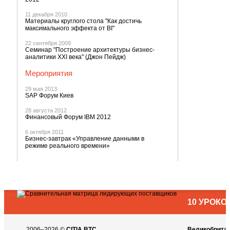
11 декабря 2010
Материалы круглого стола "Как достичь
максимального эффекта от BI"
22 сентября 2009
Семинар "Построение архитектуры бизнес-
аналитики XXI века" (Джон Пейдж)
Мероприятия
29 мая 2013
SAP Форум Киев
28 августа 2012
Финансовый Форум IBM 2012
6 октября 2011
Бизнес-завтрак «Управление данными в
режиме реального времени»
10 УРОК
2006–2026 ©
CITIA BTC
Великобрита