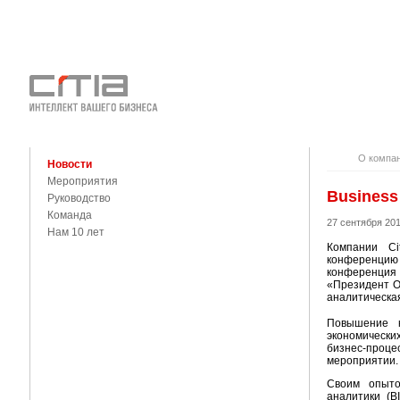
О КОМПАНИ
КОНТАКТЫ
О компа
Новости
Мероприятия
Business
Руководство
Команда
27 сентября 20
Нам 10 лет
Компании Ci
конференцию 
конференци
«Президент О
аналитическая
Повышение к
экономическ
бизнес-про
мероприятии.
Своим опыто
аналитики (B