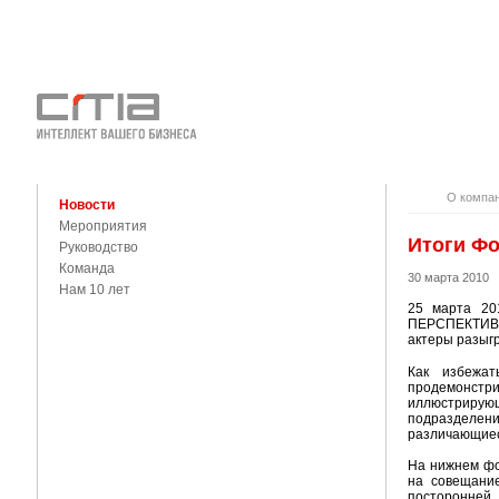
О КОМПАНИ
КОНТАКТЫ
О компа
Новости
Мероприятия
Итоги Фо
Руководство
Команда
30 марта 2010
Нам 10 лет
25 марта 20
ПЕРСПЕКТИВЫ.
актеры разыг
Как избежат
продемонстр
иллюстрирующ
подразделен
различающиес
На нижнем фо
на совещание
посторонней