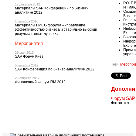
ROLF B
17 декабря 2012
ИТ лан
Материалы SAP Конференции по бизнес-
Созда
аналитике 2012
Busines
Решени
1 декабря 2010
инстру
Материалы FMCG форума «Управление
Информ
эффективностью бизнеса и стабильно высокий
Explore
результат: опыт лучших»
Высоко
Информ
Мероприятия
Explore
Пример
29 мая 2013
управл
SAP Форум Киев
Теги:
Меропри
5 декабря 2012
SAP Конференция по бизнес-аналитике 2012
28 августа 2012
Финансовый Форум IBM 2012
Дополни
Форум SAP 
Фотоотчет