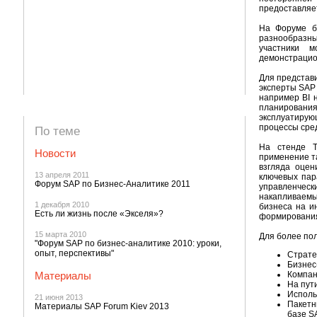
предоставляет
На Форуме б
разнообразны
участники 
демонстрацио
Для представи
эксперты SAP
например BI 
планирования
эксплуатирую
процессы сре
По теме
На стенде T
Новости
применение т
взгляда оцен
13 апреля 2011
ключевых пар
Форум SAP по Бизнес-Аналитике 2011
управленчес
накапливаемы
1 декабря 2010
бизнеса на и
Eсть ли жизнь после «Экселя»?
формирования
15 марта 2010
Для более по
"Форум SAP по бизнес-аналитике 2010: уроки,
опыт, перспективы"
Страте
Бизнес
Материалы
Компан
На пут
Исполь
21 июня 2013
Пакетн
Материалы SAP Forum Kiev 2013
базе SA