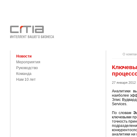
О КОМПАНИ
КОНТАКТЫ
О компа
Новости
Мероприятия
Ключевы
Руководство
процессо
Команда
Нам 10 лет
27 января 2012
Аналитики в
наиболее эффе
Элис Вудвард
Services.
По словам
Э
ключевыми пр
точность при
подразделени
конкурентосп
аналитики ни