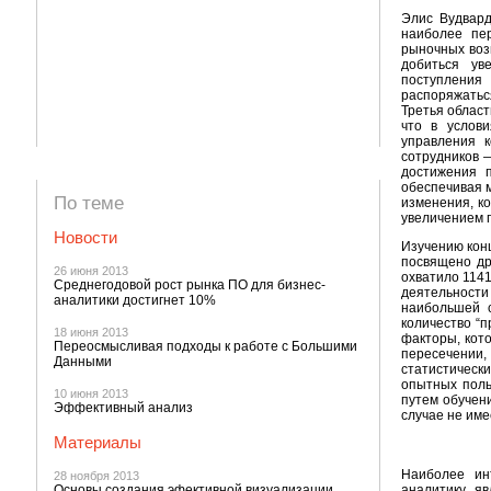
Элис Вудвард
наиболее пе
рыночных воз
добиться ув
поступления
распоряжатьс
Третья облас
что в услов
управления 
сотрудников 
достижения п
обеспечивая м
По теме
изменения, ко
увеличением г
Новости
Изучению кон
посвящено др
26 июня 2013
охватило 1141
Среднегодовой рост рынка ПО для бизнес-
деятельност
аналитики достигнет 10%
наибольшей 
количество “п
18 июня 2013
факторы, кот
Переосмысливая подходы к работе с Большими
пересечении,
Данными
статистическ
опытных поль
10 июня 2013
путем обучен
Эффективный анализ
случае не име
Материалы
Наиболее ин
28 ноября 2013
Основы создания эфективной визуализации
аналитику яв