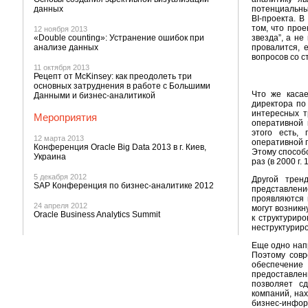
данных
потенциальны
BI-проекта. 
том, что про
12 ноября 2013
«Double counting»: Устранение ошибок при
звезда”, а не
анализе данных
провалится, 
вопросов со с
11 октября 2013
Рецепт от McKinsey: как преодолеть три
основных затруднения в работе с Большими
Что же касае
Данными и бизнес-аналитикой
директора по
интересных т
Мероприятия
оперативной 
этого есть,
12 марта 2013
оперативной п
Конференция Oracle Big Data 2013 в г. Киев,
Этому способс
Украина
раз (в 2000 г.
5 декабря 2012
Другой трен
SAP Конференция по бизнес-аналитике 2012
представлен
проявляются 
24 апреля 2012
могут возникн
Oracle Business Analytics Summit
к структуриро
неструктуриро
Еще одно нап
Поэтому совр
обеспечение
предоставлен
позволяет с
компаний, нах
бизнес-инфор