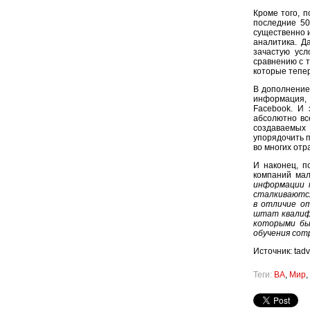
Кроме того, п
последние 50
существенно и
аналитика. Д
зачастую усл
сравнению с т
которые тепе
В дополнение
информация, 
Facebook. И 
абсолютно вс
создаваемых 
упорядочить п
во многих отр
И наконец, п
компаний мал
информации 
сталкиваются
в отличие о
штат квалиф
которыми бы
обучения сотр
Источник: tadvi
Теги:
BA
,
Мир
,