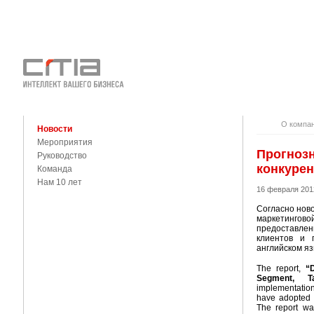
О КОМПАНИ
КОНТАКТЫ
О компа
Новости
Мероприятия
Прогнозн
Руководство
конкуре
Команда
Нам 10 лет
16 февраля 201
Согласно нов
маркетингово
предоставле
клиентов и 
английском яз
The report,
“
Segment, T
implementatio
have adopted p
The report wa