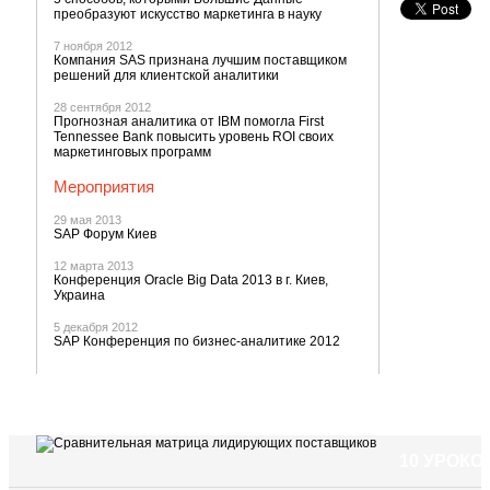
преобразуют искусство маркетинга в науку
7 ноября 2012
Компания SAS признана лучшим поставщиком
решений для клиентской аналитики
28 сентября 2012
Прогнозная аналитика от IBM помогла First
Tennessee Bank повысить уровень ROI своих
маркетинговых программ
Мероприятия
29 мая 2013
SAP Форум Киев
12 марта 2013
Конференция Oracle Big Data 2013 в г. Киев,
Украина
5 декабря 2012
SAP Конференция по бизнес-аналитике 2012
10 УРОК