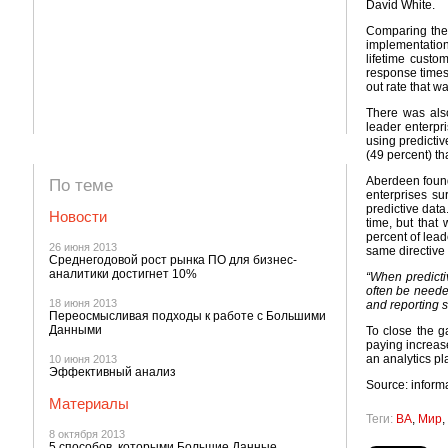
David White.
Comparing the 
implementation
lifetime custo
response times 
out rate that wa
There was also 
leader enterpri
using predictiv
(49 percent) th
Aberdeen found
По теме
enterprises su
predictive data
Новости
time, but that
percent of lea
26 июня 2013
same directive 
Среднегодовой рост рынка ПО для бизнес-
аналитики достигнет 10%
“When predicti
often be neede
18 июня 2013
and reporting s
Переосмысливая подходы к работе с Большими
Данными
To close the g
paying increas
an analytics p
10 июня 2013
Эффективный анализ
Source: infor
Материалы
Теги:
BA
,
Мир
,
8 октября 2013
5 способов, которыми Большие Данные