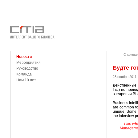
О КОМПАНИ
КОНТАКТЫ
О компа
Новости
Мероприятия
Будте го
Руководство
Команда
23 ноября 2011
Нам 10 лет
Действенные с
Inc.) по про
внедрения BI-
Business intel
are common to 
unique. Some of
the interview p
Li
ke wha
Management