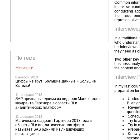
Common informa
interview, con
conducting addi
their requirem
representative 
Interviewee
In a traditiona
who understand 
be interviewed
they need as op
По теме
Two other key 
business analys
Новости
the content and
Interview 
8 ноября 2013
Цифры не врут: Большие Данные = Большие
Выгоды!
In my last colu
preparation for
11 февраля 2013
SAP признаны одними из лидеров Магического
Underst
квадранта Гартнера в области BI и
BI envi
аналитических платформ
Review 
questio
Schedule
11 февраля 2013
Магический квадрант Гартнера 2013 года в
Try to a
области BI и аналитических платформ
Try to a
называет SAS одними из лидирующих
Prepare
поставщиков
Know yo
second 