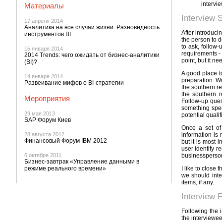
intervi
Материалы
Interview 
17 апреля 2014
Аналитика на все случаи жизни: Разновидность
After introduci
инструментов BI
the person to d
to ask, follow-
15 января 2014
requirements - 
2014 Trends: чего ожидать от бизнес-аналитики
point, but it ne
(BI)?
A good place to
14 января 2014
preparation. Wi
Развеивание мифов о BI-стратегии
the southern re
the southern r
Мероприятия
Follow-up ques
something speci
29 мая 2013
potential qualif
SAP Форум Киев
Once a set of 
28 августа 2012
information is 
Финансовый Форум IBM 2012
but it is most 
user identify r
6 октября 2011
businessperson'
Бизнес-завтрак «Управление данными в
режиме реального времени»
I like to close
we should inte
items, if any.
Interview 
Following the 
the interviewee