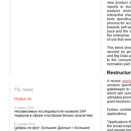
new product i
reports to bu
analysis tools
interactive vis
tools specific
process for acc
towards self-se
pace and the sp
the enterprise
of use that see
This trend sho
spurred by gr
and Big Data ap
to the consume
normative part 
Restructur
A recent
artic
vendors specifi
По теме
gatekeeper to 
which will com
ultimately prov
Новости
grant business 
4 марта 2014
Forbes contri
Независимые исследователи назвали SAP
applications:
лидером в сфере платформ бизнес-аналитики
“Applications t
8 ноября 2013
the broad emplo
Цифры не врут: Большие Данные = Большие
and people toge