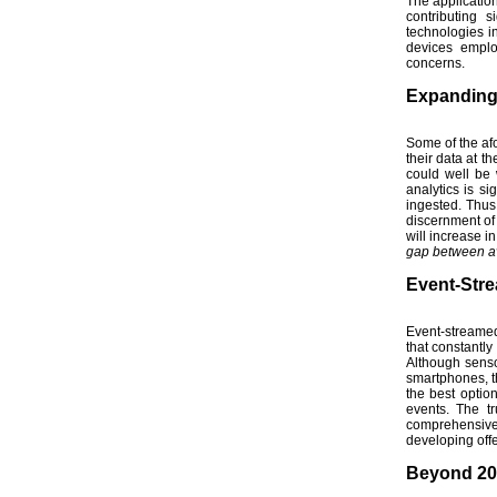
The application
contributing s
technologies i
devices emplo
concerns.
Expanding 
Some of the af
their data at t
could well be 
analytics is s
ingested. Thus
discernment of 
will increase i
gap between av
Event-Str
Event-streamed
that constantly
Although sensor
smartphones, t
the best optio
events. The t
comprehensive 
developing offe
Beyond 20