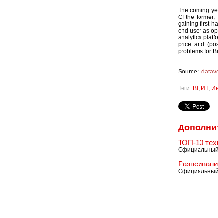
The coming yea
Of the former,
gaining first-h
end user as opp
analytics plat
price and (pos
problems for Bi
Source:
datave
Теги:
BI
,
ИТ
,
Ин
Дополни
ТОП-10 тех
Официальный 
Развеивани
Официальный 