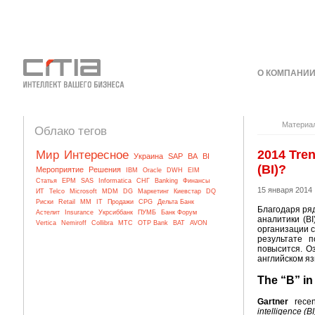
О КОМПАНИ
КОНТАКТЫ
Материа
Облако тегов
2014 Tre
Мир
Интересное
Украина
SAP
BA
BI
(BI)?
Мероприятие
Решения
IBM
Oracle
DWH
EIM
Статья
EPM
SAS
Informatica
СНГ
Banking
Финансы
15 января 2014
ИТ
Telco
Microsoft
MDM
DG
Маркетинг
Киевстар
DQ
Риски
Retail
MM
IT
Продажи
CPG
Дельта Банк
Благодаря ряд
Астелит
Insurance
Укрсиббанк
ПУМБ
Банк Форум
аналитики (B
Vertica
Nemiroff
Collibra
МТС
OTP Bank
BAT
AVON
организации с
результате 
повысится. О
английском яз
The “B” in
Gartner
rece
intelligence (B