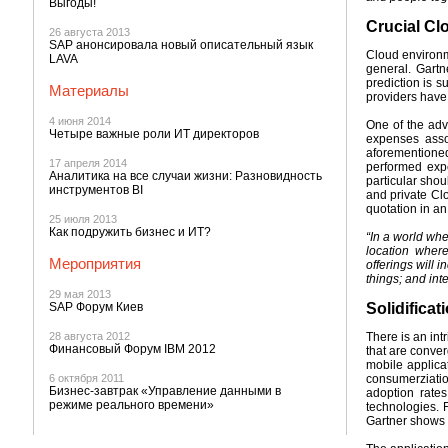
Выгоды!
Crucial Cl
26 августа 2013
SAP анонсировала новый описательный язык
Cloud environme
LAVA
general. Gartn
prediction is s
Материалы
providers have
4 июня 2014
One of the adv
Четыре важные роли ИТ директоров
expenses assoc
aforementioned 
17 апреля 2014
performed expe
Аналитика на все случаи жизни: Разновидность
particular shou
инструментов BI
and private Clo
quotation in a
25 июля 2013
Как подружить бизнес и ИТ?
“In a world whe
location wher
Мероприятия
offerings will 
things; and int
29 мая 2013
SAP Форум Киев
Solidificat
28 августа 2012
There is an int
Финансовый Форум IBM 2012
that are conve
mobile applica
6 октября 2011
consumerziation
Бизнес-завтрак «Управление данными в
adoption rates
режиме реального времени»
technologies. 
Gartner shows a