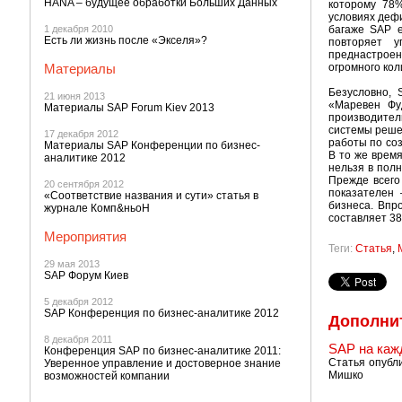
HANA – будущее обработки Больших Данных
которому 78
условиях деф
1 декабря 2010
багаже SAP е
Eсть ли жизнь после «Экселя»?
повторяет у
преднастроен
Материалы
огромного кол
Безусловно, 
21 июня 2013
«Маревен Фу
Материалы SAP Forum Kiev 2013
производитель
системы решен
17 декабря 2012
работы по со
Материалы SAP Конференции по бизнес-
В то же врем
аналитике 2012
нельзя в полн
Прежде всего
20 сентября 2012
показателен
«Соответствие названия и сути» статья в
бизнеса. Впр
журнале Комп&ньоН
составляет 38
Мероприятия
Теги:
Статья
,
29 мая 2013
SAP Форум Киев
5 декабря 2012
SAP Конференция по бизнес-аналитике 2012
Дополни
8 декабря 2011
SAP на каж
Конференция SAP по бизнес-аналитике 2011:
Статья опубли
Уверенное управление и достоверное знание
Мишко
возможностей компании