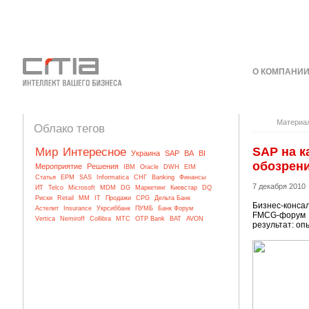
О КОМПАНИ
КОНТАКТЫ
Материа
Облако тегов
SAP на к
Мир
Интересное
Украина
SAP
BA
BI
обозрен
Мероприятие
Решения
IBM
Oracle
DWH
EIM
Статья
EPM
SAS
Informatica
СНГ
Banking
Финансы
7 декабря 2010
ИТ
Telco
Microsoft
MDM
DG
Маркетинг
Киевстар
DQ
Риски
Retail
MM
IT
Продажи
CPG
Дельта Банк
Бизнес-конса
Астелит
Insurance
Укрсиббанк
ПУМБ
Банк Форум
FMCG-форум 
Vertica
Nemiroff
Collibra
МТС
OTP Bank
BAT
AVON
результат: оп