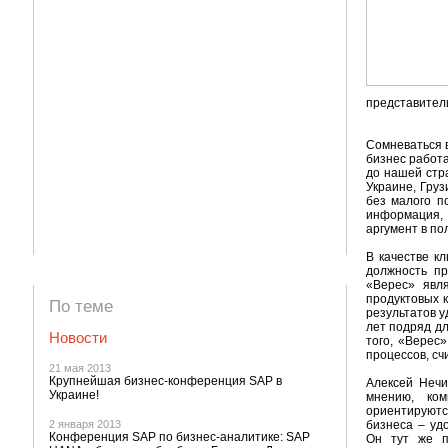
представител
Сомневаться 
бизнес работ
до нашей стр
Украине, Гру
без малого п
информация, 
аргумент в по
В качестве к
должность п
«Верес» явл
продуктовых 
По теме
результатов у
лет подряд дл
Новости
того, «Верес
процессов, с
21 мая 2013
Крупнейшая бизнес-конференция SAP в
Алексей Нечи
Украине!
мнению, ком
ориентируютс
2 января 2013
бизнеса – удо
Конференция SAP по бизнес-аналитике: SAP
Он тут же п