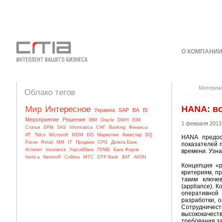
О КОМПАНИ
КОНТАКТЫ
Материа
Облако тегов
HANA: вс
Мир
Интересное
Украина
SAP
BA
BI
Мероприятие
Решения
IBM
Oracle
DWH
EIM
1 февраля 2013
Статья
EPM
SAS
Informatica
СНГ
Banking
Финансы
ИТ
Telco
Microsoft
MDM
DG
Маркетинг
Киевстар
DQ
HANA предос
Риски
Retail
MM
IT
Продажи
CPG
Дельта Банк
показателей 
Астелит
Insurance
Укрсиббанк
ПУМБ
Банк Форум
времени. Узна
Vertica
Nemiroff
Collibra
МТС
OTP Bank
BAT
AVON
Концепция «р
критериям, п
таким ключе
(appliance). 
оперативной 
разработки, 
Сотрудничест
высококачес
требования за