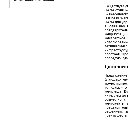
Существует д
HANA функцио
бизнес-анали
Business Ware
HANA для упр
в более чем 1
предваритель
конфигурации,
комплексное
использован
техническая п
инфраструкту
простоев. Пр
последующую 
Дополнит
Предложение 
благодаря че
можно привес
тот факт, чт
комплекса B
интеллектуал
совместно с
компоненты 
предварител
решением, з
преимуществ.