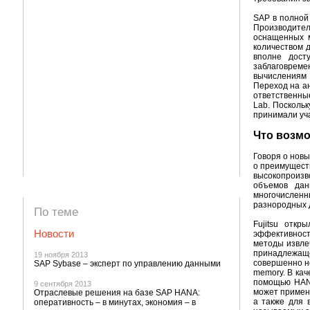
SAP в полной
Производите
оснащенных м
количеством 
вполне досту
заблаговреме
вычислениям 
Переход на ан
ответственны
Lab. Поскольк
принимали уча
Что возм
Говоря о новы
о преимущест
высокопроизв
объемов дан
многочислен
разнородных 
По теме
Fujitsu отк
Новости
эффективност
методы извле
принадлежаще
19 ноября 2013
совершенно н
SAP Sybase – эксперт по управлению данными
memory. В ка
помощью HANA
9 сентября 2013
может применя
Отраслевые решения на базе SAP HANA:
а также для 
оперативность – в минутах, экономия – в