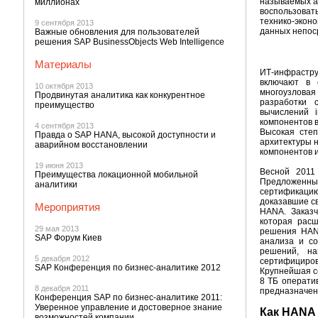
называемых а
миллионах
воспользоват
технико-экон
9 сентября 2013
данных непоср
Важные обновления для пользователей
решения SAP BusinessObjects Web Intelligence
Материалы
ИТ-инфрастру
включают в 
10 октября 2013
многоузловая
Продвинутая аналитика как конкурентное
разработки 
преимущество
вычислений 
компонентов 
4 сентября 2013
Высокая сте
Правда о SAP HANA, высокой доступности и
архитектуры н
аварийном восстановлении
компонентов 
19 июня 2013
Весной 2011
Преимущества локационной мобильной
Предложенные
аналитики
сертификацию
доказавшие св
Мероприятия
HANA. Заказч
которая рас
29 мая 2013
решения HAN
SAP Форум Киев
анализа и со
решений, на
5 декабря 2012
сертифициро
SAP Конференция по бизнес-аналитике 2012
Крупнейшая с
8 ТБ операти
8 декабря 2011
предназначена
Конференция SAP по бизнес-аналитике 2011:
Уверенное управление и достоверное знание
Как HANA 
возможностей компании