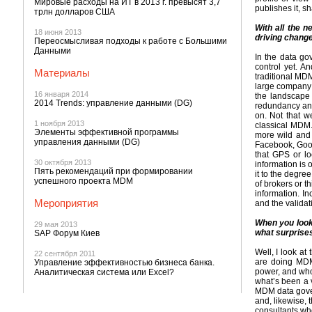
Мировые расходы на ИТ в 2013 г. превысят 3,7
publishes it, sh
трлн долларов США
With all the 
18 июня 2013
driving chang
Переосмысливая подходы к работе с Большими
Данными
In the data go
control yet. A
Материалы
traditional MDM
large company 
16 января 2014
the landscape
2014 Trends: управление данными (DG)
redundancy and 
on. Not that w
1 ноября 2013
classical MDM.
Элементы эффективной программы
more wild and 
управления данными (DG)
Facebook, Googl
that GPS or lo
30 октября 2013
information is
Пять рекомендаций при формировании
it to the degre
успешного проекта MDM
of brokers or t
information. In
Мероприятия
and the validati
When you look
29 мая 2013
what surprises
SAP Форум Киев
Well, I look at
22 сентября 2011
are doing MDM
Управление эффективностью бизнеса банка.
power, and who
Аналитическая система или Excel?
what’s been a v
MDM data govern
and, likewise, 
consultants who