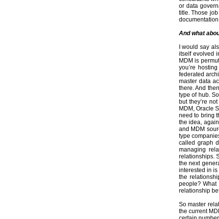
or data governa
title. Those jo
documentation
And what abou
I would say al
itself evolved 
MDM is permuta
you’re hosting
federated arch
master data ac
there. And then
type of hub. S
but they’re not
MDM, Oracle S
need to bring t
the idea, again
and MDM sourci
type companies.
called graph d
managing rela
relationships. 
the next gener
interested in i
the relations
people? What i
relationship b
So master rela
the current MDM
certain number