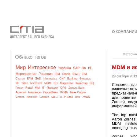
О КОМПАНИ
КОНТАКТЫ
Материа
Облако тегов
MDM и ис
Мир
Интересное
Украина
SAP
BA
BI
Мероприятие
Решения
IBM
Oracle
DWH
EIM
29 октября 2013
Статья
EPM
SAS
Informatica
СНГ
Banking
Финансы
ИТ
Telco
Microsoft
MDM
DG
Маркетинг
Киевстар
DQ
Современны
Риски
Retail
MM
IT
Продажи
CPG
Дельта Банк
видоизменят
Астелит
Insurance
Укрсиббанк
ПУМБ
Банк Форум
предназначен
Vertica
Nemiroff
Collibra
МТС
OTP Bank
BAT
AVON
для принятия
Zornes), ве
информацией и
The top mast
Aaron Zornes, 
MDM Institu
emerging: mast
Zornes, wh