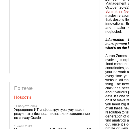
Management a
October 20-2
Summit in Ne
master relati
that, despite 
innovations, 
and master 
neglected.
Information
management is
what’s on the 
Aaron Zornes: W
evolving, morph
flood companies
coordinates, lo
your network of
every time yo
website, all th
thing. The next
По теме
clock has been 
about various p
data. It’s one 
Новости
on it or make r
you need big da
11 августа 2014
of all these n
Упрощение ИТ-инфраструктуры улучшает
resolution to t
результаты бизнеса - показало исследование
generation of d
по заказу Oracle
find analytics 
out, once it’s 
1 июля 2013
profile or view