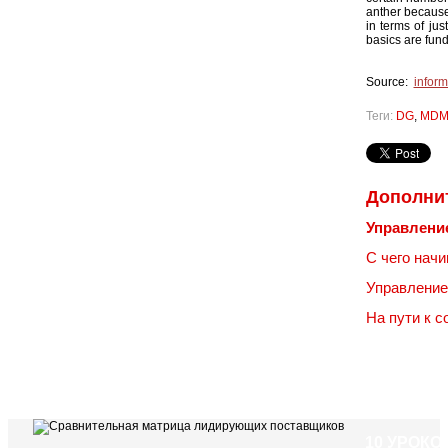
anther because 
in terms of ju
basics are fund
Source:
infor
Теги:
DG
,
MD
Дополни
Управлени
С чего нач
Управление
На пути к 
10 УРОК