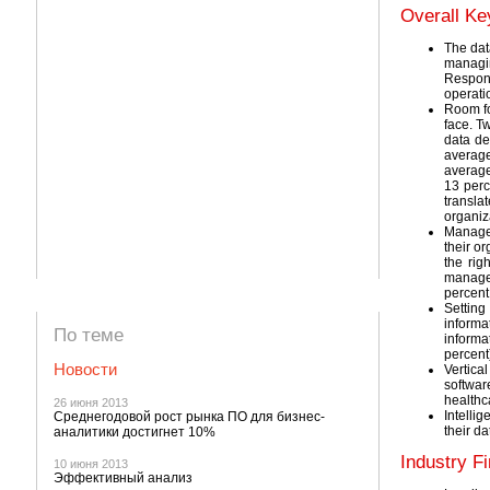
Overall Ke
The dat
managi
Respond
operati
Room fo
face. T
data de
average
average
13 perc
transla
organiz
Manager
their o
the rig
manager
percent
Setting
informa
По теме
informa
percent
Новости
Vertica
softwar
healthca
26 июня 2013
Intellig
Среднегодовой рост рынка ПО для бизнес-
their da
аналитики достигнет 10%
Industry F
10 июня 2013
Эффективный анализ