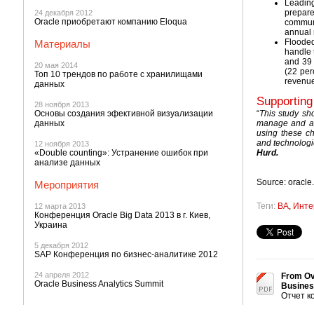
Leading
prepar
24 декабря 2012
Oracle приобретают компанию Eloqua
communi
annual 
Flooded
Материалы
handle 
and 39 
20 мая 2014
(22 per
Топ 10 трендов по работе с хранилищами
revenue
данных
Supporting
28 ноября 2013
Основы создания эфективной визуализации
“
This study sh
данных
manage and an
using these ch
and technologi
12 ноября 2013
«Double counting»: Устранение ошибок при
Hurd.
анализе данных
Source: oracle
Мероприятия
Теги:
BA
,
Инте
12 марта 2013
Конференция Oracle Big Data 2013 в г. Киев,
Украина
5 декабря 2012
SAP Конференция по бизнес-аналитике 2012
24 апреля 2012
From Ov
Oracle Business Analytics Summit
Busines
Отчет к