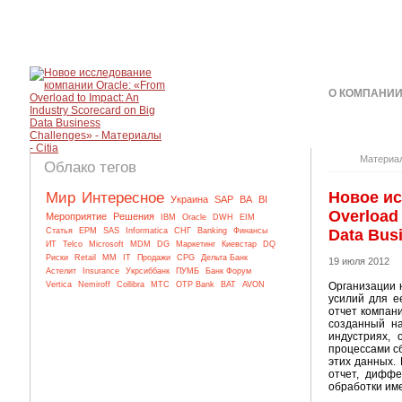
О КОМПАНИ
КОНТАКТЫ
Материа
Облако тегов
Новое ис
Мир
Интересное
Украина
SAP
BA
BI
Overload 
Мероприятие
Решения
IBM
Oracle
DWH
EIM
Статья
EPM
SAS
Informatica
СНГ
Banking
Финансы
Data Bus
ИТ
Telco
Microsoft
MDM
DG
Маркетинг
Киевстар
DQ
Риски
Retail
MM
IT
Продажи
CPG
Дельта Банк
19 июля 2012
Астелит
Insurance
Укрсиббанк
ПУМБ
Банк Форум
Vertica
Nemiroff
Collibra
МТС
OTP Bank
BAT
AVON
Организации 
усилий для е
отчет компани
созданный на
индустриях,
процессами с
этих данных.
отчет, дифф
обработки им