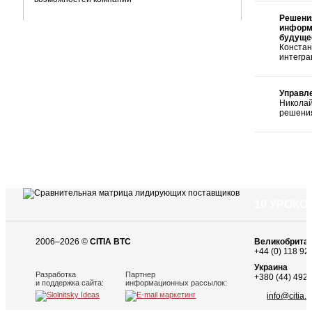
Решени
информ
будуще
Конст
интегра
Управле
Николай
решения
10 УРОК
2006–2026 ©
CITIA BTC
Великобрита
+44 (0) 118 92
Украина
Разработка
Партнер
+380 (44) 492 
и поддержка сайта:
информационных рассылок:
info@citia.c