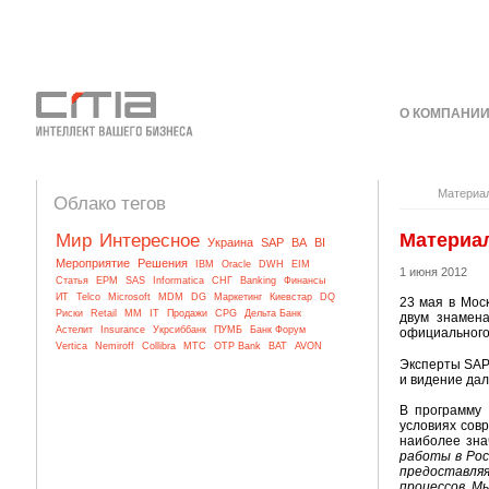
О КОМПАНИ
КОНТАКТЫ
Материа
Облако тегов
Материал
Мир
Интересное
Украина
SAP
BA
BI
Мероприятие
Решения
IBM
Oracle
DWH
EIM
1 июня 2012
Статья
EPM
SAS
Informatica
СНГ
Banking
Финансы
ИТ
Telco
Microsoft
MDM
DG
Маркетинг
Киевстар
DQ
23 мая в Мос
Риски
Retail
MM
IT
Продажи
CPG
Дельта Банк
двум знамен
Астелит
Insurance
Укрсиббанк
ПУМБ
Банк Форум
официального 
Vertica
Nemiroff
Collibra
МТС
OTP Bank
BAT
AVON
Эксперты SAP
и видение дал
В программу
условиях сов
наиболее зна
работы в Рос
предоставляя
процессов. М