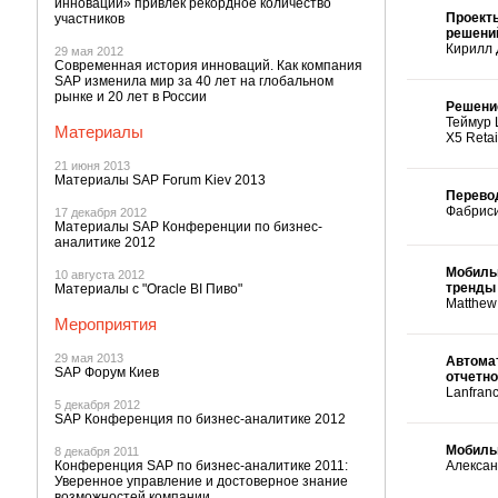
инновации» привлек рекордное количество
Проект
участников
решени
Кирилл 
29 мая 2012
Современная история инноваций. Как компания
SAP изменила мир за 40 лет на глобальном
рынке и 20 лет в России
Решение
Теймур Ш
Материалы
X5 Retai
21 июня 2013
Материалы SAP Forum Kiev 2013
Перево
Фабрисио
17 декабря 2012
Материалы SAP Конференции по бизнес-
аналитике 2012
Мобиль
10 августа 2012
тренды 
Материалы с "Oracle BI Пиво"
Matthew 
Мероприятия
29 мая 2013
Автома
SAP Форум Киев
отчетно
Lanfranc
5 декабря 2012
SAP Конференция по бизнес-аналитике 2012
Мобильн
8 декабря 2011
Конференция SAP по бизнес-аналитике 2011:
Алексан
Уверенное управление и достоверное знание
возможностей компании