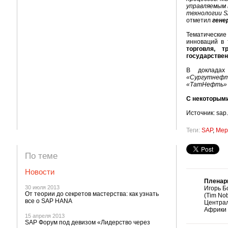
управляемым 
технологии S
отметил
гене
Тематические
инноваций в 
торговля, т
государствен
В докладах
«Сургутнефте
«ТатНефть
С некоторыми
Источник: sap
Теги:
SAP
,
Мер
По теме
Новости
Пленар
30 июля 2013
Игорь Б
От теории до секретов мастерства: как узнать
(Tim No
все о SAP HANA
Центра
Африки
15 апреля 2013
SAP Форум под девизом «Лидерство через