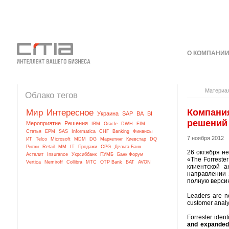
О КОМПАНИ
КОНТАКТЫ
Материа
Облако тегов
Компани
Мир
Интересное
Украина
SAP
BA
BI
решений 
Мероприятие
Решения
IBM
Oracle
DWH
EIM
Статья
EPM
SAS
Informatica
СНГ
Banking
Финансы
7 ноября 2012
ИТ
Telco
Microsoft
MDM
DG
Маркетинг
Киевстар
DQ
Риски
Retail
MM
IT
Продажи
CPG
Дельта Банк
26 октября не
Астелит
Insurance
Укрсиббанк
ПУМБ
Банк Форум
«The Forreste
Vertica
Nemiroff
Collibra
МТС
OTP Bank
BAT
AVON
клиентской 
направлении 
полную версию
Leaders are no
customer analyt
Forrester ident
and expanded 