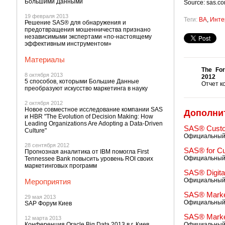
Большими Данными
Source: sas.c
19 февраля 2013
Теги:
BA
,
Инте
Решение SAS® для обнаружения и
предотвращения мошенничества признано
независимыми экспертами «по-настоящему
эффективным инструментом»
Материалы
The For
8 октября 2013
2012
5 способов, которыми Большие Данные
Отчет к
преобразуют искусство маркетинга в науку
2 октября 2012
Новое совместное исследование компании SAS
Дополни
и HBR "The Evolution of Decision Making: How
Leading Organizations Are Adopting a Data-Driven
SAS® Custom
Culture"
Официальный 
28 сентября 2012
SAS® for Cu
Прогнозная аналитика от IBM помогла First
Официальный 
Tennessee Bank повысить уровень ROI своих
маркетинговых программ
SAS® Digita
Официальный 
Мероприятия
SAS® Market
29 мая 2013
Официальный 
SAP Форум Киев
SAS® Market
12 марта 2013
Конференция Oracle Big Data 2013 в г. Киев,
Официальный 