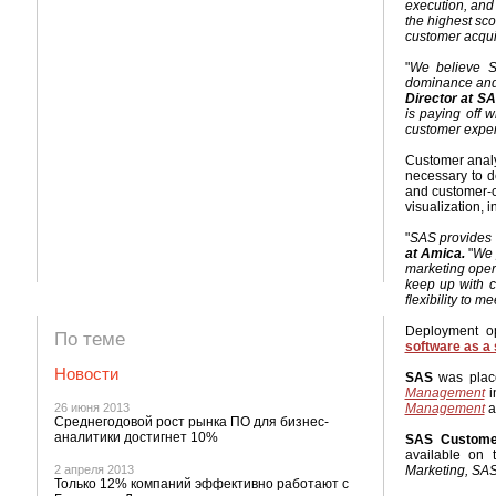
execution, and 
the highest sco
customer acquis
"
We believe SA
dominance and 
Director at SA
is paying off 
customer exper
Customer analy
necessary to de
and customer-c
visualization,
"
SAS provides f
at Amica.
"
We p
marketing oper
keep up with c
flexibility to 
Deployment op
По теме
software as a
Новости
SAS
was place
Management
i
26 июня 2013
Management
a
Среднегодовой рост рынка ПО для бизнес-
аналитики достигнет 10%
SAS Customer
available on 
2 апреля 2013
Marketing, SA
Только 12% компаний эффективно работают с