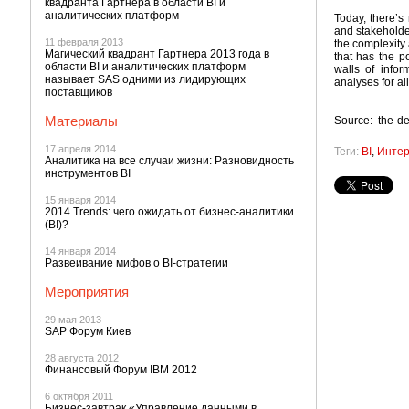
квадранта Гартнера в области BI и
аналитических платформ
Today, there’s 
and stakeholder
11 февраля 2013
the complexity 
Магический квадрант Гартнера 2013 года в
that has the p
области BI и аналитических платформ
walls of infor
называет SAS одними из лидирующих
analyses for al
поставщиков
Материалы
Source: the-de
17 апреля 2014
Теги:
BI
,
Интер
Аналитика на все случаи жизни: Разновидность
инструментов BI
15 января 2014
2014 Trends: чего ожидать от бизнес-аналитики
(BI)?
14 января 2014
Развеивание мифов о BI-стратегии
Мероприятия
29 мая 2013
SAP Форум Киев
28 августа 2012
Финансовый Форум IBM 2012
6 октября 2011
Бизнес-завтрак «Управление данными в