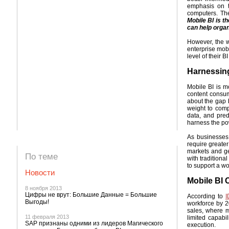
emphasis on t
computers. Th
Mobile BI is t
can help organi
However, the w
enterprise mobi
level of their BI
Harnessing
Mobile BI is m
content consum
about the gap 
weight to comp
data, and pred
harness the pow
As businesses
require greate
markets and ge
По теме
with traditiona
to support a w
Новости
Mobile BI 
8 ноября 2013
Цифры не врут: Большие Данные = Большие
According to
I
Выгоды!
workforce by 2
sales, where m
11 февраля 2013
limited capabi
SAP признаны одними из лидеров Магического
execution.