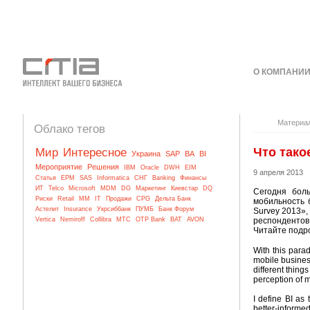
О КОМПАНИ
КОНТАКТЫ
Материа
Облако тегов
Что тако
Мир
Интересное
Украина
SAP
BA
BI
Мероприятие
Решения
IBM
Oracle
DWH
EIM
9 апреля 2013
Статья
EPM
SAS
Informatica
СНГ
Banking
Финансы
ИТ
Telco
Microsoft
MDM
DG
Маркетинг
Киевстар
DQ
Сегодня бол
Риски
Retail
MM
IT
Продажи
CPG
Дельта Банк
мобильность б
Астелит
Insurance
Укрсиббанк
ПУМБ
Банк Форум
Survey 2013»,
Vertica
Nemiroff
Collibra
МТС
OTP Bank
BAT
AVON
респондентов 
Читайте подро
With this parad
mobile busines
different thing
perception of m
I define BI as 
better-informe