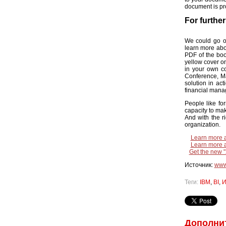
document is pr
For furthe
We could go on
learn more abo
PDF of the boo
yellow cover on
in your own co
Conference, M
solution in act
financial man
People like f
capacity to mak
And with the r
organization.
Learn more a
Learn more a
Get the new 
Источник:
www
Теги:
IBM
,
BI
,
И
Дополни