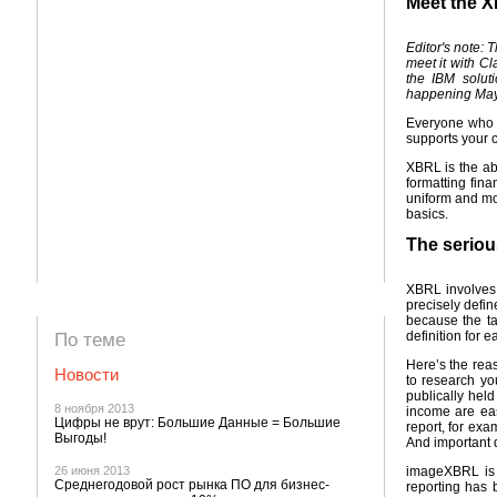
Meet the X
Editor's note: 
meet it with C
the IBM solut
happening May 
Everyone who w
supports your 
XBRL is the ab
formatting fin
uniform and mor
basics.
The seriou
XBRL involves t
precisely defi
because the ta
definition for e
По теме
Here’s the reas
Новости
to research yo
publically held
8 ноября 2013
income are ea
Цифры не врут: Большие Данные = Большие
report, for exa
Выгоды!
And important d
26 июня 2013
imageXBRL is i
Среднегодовой рост рынка ПО для бизнес-
reporting has