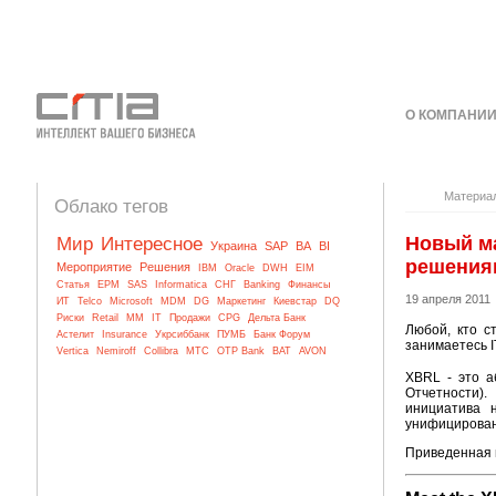
О КОМПАНИ
КОНТАКТЫ
Материа
Облако тегов
Новый м
Мир
Интересное
Украина
SAP
BA
BI
решения
Мероприятие
Решения
IBM
Oracle
DWH
EIM
Статья
EPM
SAS
Informatica
СНГ
Banking
Финансы
19 апреля 2011
ИТ
Telco
Microsoft
MDM
DG
Маркетинг
Киевстар
DQ
Риски
Retail
MM
IT
Продажи
CPG
Дельта Банк
Любой, кто с
Астелит
Insurance
Укрсиббанк
ПУМБ
Банк Форум
занимаетесь 
Vertica
Nemiroff
Collibra
МТС
OTP Bank
BAT
AVON
XBRL - это а
Отчетности)
инициатива 
унифицирован
Приведенная 