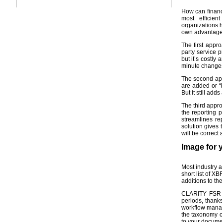
How can financ
most efficie
organizations h
own advantage
The first appr
party service p
but it’s costly
minute changes.
The second appr
are added or “
But it still add
The third appr
the reporting 
streamlines re
solution gives 
will be correct 
Image for 
Most industry a
short list of X
additions to th
CLARITY FSR e
periods, thank
workflow manag
the taxonomy c
to your docume