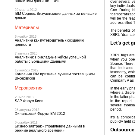
аналитики достигнет 10%
over several ye
key individual
29 марта 2012
Cox. During h
IBM Cognos: Визуализация данных за меньшие
“democratizati
деньги
will be the fe
address titled 
Материалы
The benefits of
XBRL “dramatica
8 ноября 2013
Аналитика как путеводитель к созданию
Let’s get g
ценности
7 августа 2013
XBRL tags are 
Аналитика: Прикладные кейсы успешной
when you ope
работы с Большими Данными
Source. There,
that indicate
12 ноября 2012
taxonomy, whic
Компания IBM признана лучшим поставщиком
can be confi
BI-сервисов
Company A as i
Мероприятия
In the early ph
where a discret
In the latter ph
29 мая 2013
SAP Форум Киев
in the report. 
several thousa
period.
28 августа 2012
Финансовый Форум IBM 2012
It’s a compli
publicly held 
6 октября 2011
Бизнес-завтрак «Управление данными в
Outsource,
режиме реального времени»