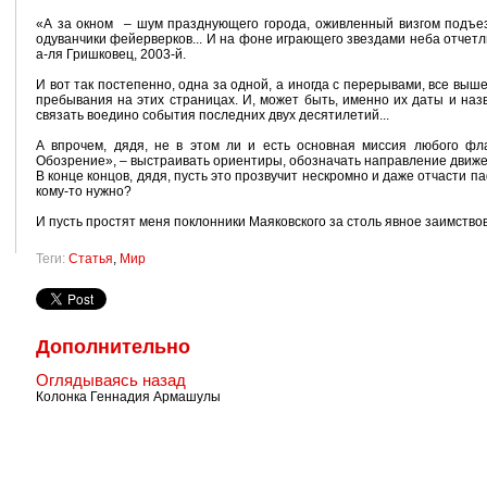
«А за окном – шум празднующего города, оживленный визгом подъе
одуванчики фейерверков... И на фоне играющего звездами неба отчетлив
а-ля Гришковец, 2003-й.
И вот так постепенно, одна за одной, а иногда с перерывами, все в
пребывания на этих страницах. И, может быть, именно их даты и н
связать воедино события последних двух десятилетий...
А впрочем, дядя, не в этом ли и есть основная миссия любого фла
Обозрение», – выстраивать ориентиры, обозначать направление движе
В конце концов, дядя, пусть это прозвучит нескромно и даже отчасти па
кому-то нужно?
И пусть простят меня поклонники Маяковского за столь явное заимствов
Теги:
Статья
,
Мир
Дополнительно
Оглядываясь назад
Колонка Геннадия Армашулы