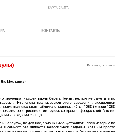
КАРТА САЙТА
ЕРА
МАТЕРИАЛЫ
КОНТАКТЫ
шулы)
Версия для печати
d the Mechanics)
го значения, идущей вдоль берега Темзы, нельзя не заметить по
арсук». Чуть слева над вывеской этого заведения, украшенной
риметная овальная табличка с надписью Circa 1360 («около 1360
это неказистое строение стоит здесь со времен феодальной Англии,
дами и заходами солнца...
а и Барсука», но для нас, привыкших обустраивать свою историю по
ие в семьсот лет является непосильной задачей. Хотя бы просто
вуют визуальные ориентиры, которые помогли бы связать время на