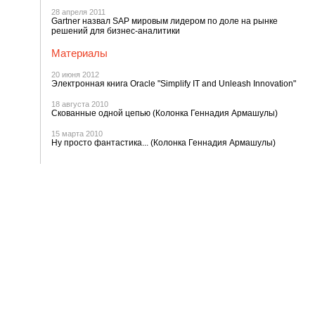
28 апреля 2011
Gartner назвал SAP мировым лидером по доле на рынке
решений для бизнес-аналитики
Материалы
20 июня 2012
Электронная книга Oracle "Simplify IT and Unleash Innovation"
18 августа 2010
Скованные одной цепью (Колонка Геннадия Армашулы)
15 марта 2010
Ну просто фантастика... (Колонка Геннадия Армашулы)