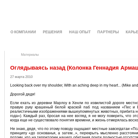
О КОМПАНИИ
РЕШЕНИЯ
НАШ ОПЫТ
ПАРТНЕРЫ
КАРЬ
Материалы
Оглядываясь назад (Колонка Геннадия Арма
27 марта 2010
Looking back over my shoulder, With an aching deep in my heart... (Mike an
Дорогой дядя!
Если ехать из деревни Марлоу в Хенли по извилистой дороге местно
правую руку крашеный белой краской паб под названием «Пес и Б
реалистичными изображениями вышеупомянутых животных, прибита неп
года»). Каждый раз, бросая на нее взгляд, я не могу поверить, что 
когда еще не существовало понятия времени, и жизнь отмерялась восхо
Не знаю, дядя, что по этому поводу ощущают местные завсегдатаи «Пс
принципу «до основанья, а затем...», перекрыть мысленно расстоян
потому, что на территории нашего обитания почти полностью отсутст