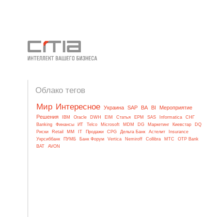
Облако тегов
Мир
Интересное
Украина
SAP
BA
BI
Мероприятие
Решения
IBM
Oracle
DWH
EIM
Статья
EPM
SAS
Informatica
СНГ
Banking
Финансы
ИТ
Telco
Microsoft
MDM
DG
Маркетинг
Киевстар
DQ
Риски
Retail
MM
IT
Продажи
CPG
Дельта Банк
Астелит
Insurance
Укрсиббанк
ПУМБ
Банк Форум
Vertica
Nemiroff
Collibra
МТС
OTP Bank
BAT
AVON