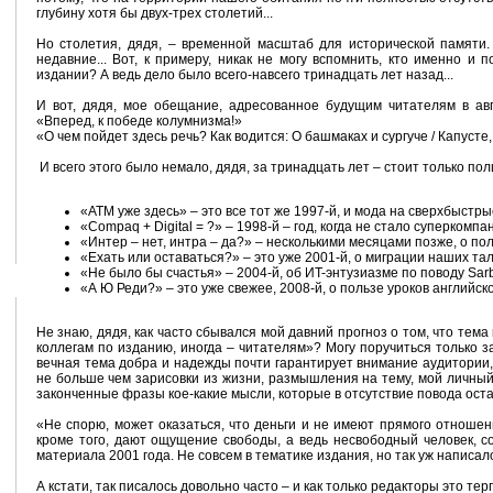
глубину хотя бы двух-трех столетий...
Но столетия, дядя, – временной масштаб для исторической памяти.
недавние... Вот, к примеру, никак не могу вспомнить, кто именно и
издании? А ведь дело было всего-навсего тринадцать лет назад...
И вот, дядя, мое обещание, адресованное будущим читателям в ав
«Вперед, к победе колумнизма!»
«О чем пойдет здесь речь? Как водится: О башмаках и сургуче / Капусте, к
И всего этого было немало, дядя, за тринадцать лет – стоит только по
«ATM уже здесь» – это все тот же 1997-й, и мода на сверхбыст­ры
«Compaq + Digital = ?» – 1998‑й – год, когда не стало суперкомпан
«Интер – нет, интра – да?» – несколькими месяцами позже, о по
«Ехать или оставаться?» – это уже 2001-й, о миграции наших та
«Не было бы счастья» – 2004‑й, об ИT-энтузиазме по поводу Sarb
«А Ю Реди?» – это уже свежее, 2008-й, о пользе уроков английско
Не знаю, дядя, как часто сбывался мой давний прогноз о том, что тем
коллегам по изданию, иногда – читателям»? Могу поручиться только за
вечная тема добра и надежды почти гарантирует внимание ­аудитории
не больше чем зарисовки из жизни, размышления на тему, мой личный 
законченные фразы кое-какие мысли, которые в отсутствие повода ост
«Не спорю, может оказаться, что деньги и не имеют прямого отношен
кроме того, дают ощущение свободы, а ведь несвободный человек, со
материала 2001 года. Не совсем в тематике издания, но так уж написало
А кстати, так писалось довольно часто – и как только редакторы это те