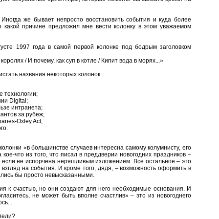
 Иногда же бывает непросто восстановить события и куда более
 по какой причине предложил мне вести колонку в этом уважаемом
густе 1997 года в самой первой колонке под бодрым заголовком
оролях / И почему, как суп в котле / Кипит вода в морях...»
листать названия некоторых колонок:
е технологии;
ии Digital;
льзе интранета;
лантов за рубеж;
anes-Oxley Act;
го.
а колонки «в большинстве случаев интересна самому колумнисту, его
 кое-что из того, что писал в преддверии новогодних праздников –
, если не испорчена неряшливым изложением. Все остальное – это
взгляд на события. И кроме того, дядя, – возможность оформить в
ались бы просто невысказанными.
ия к счастью, но они создают для него необходимые основания. И
гласитесь, не может быть вполне счастлив» – это из новогоднего
сь...
рпели?