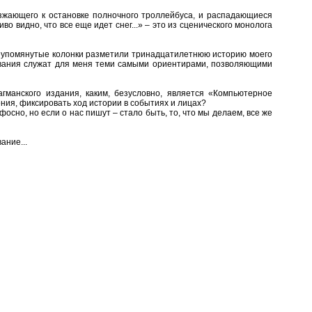
зжающего к остановке полночного троллейбуса, и распадающиеся
о видно, что все еще идет снег...» – это из сценического монолога
ышеупомянутые колонки разметили тринадцатилетнюю историю моего
азвания служат для меня теми самыми ориентирами, позволяющими
гманского издания, каким, безусловно, является «Компьютерное
ния, фиксировать ход истории в событиях и лицах?
фосно, но если о нас пишут – стало быть, то, что мы делаем, все же
ание...