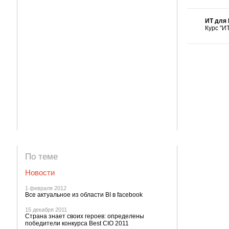
ИТ для 
Курс "И
По теме
Новости
1 февраля 2012
Все актуальное из области BI в facebook
15 декабря 2011
Страна знает своих героев: определены
победители конкурса Best CIO 2011