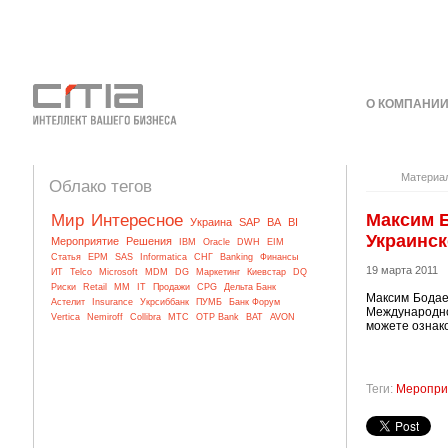
О КОМПАНИ
КОНТАКТЫ
Материа
Облако тегов
Максим Б
Мир
Интересное
Украина
SAP
BA
BI
Украинск
Мероприятие
Решения
IBM
Oracle
DWH
EIM
Статья
EPM
SAS
Informatica
СНГ
Banking
Финансы
19 марта 2011
ИТ
Telco
Microsoft
MDM
DG
Маркетинг
Киевстар
DQ
Риски
Retail
MM
IT
Продажи
CPG
Дельта Банк
Максим Бодае
Астелит
Insurance
Укрсиббанк
ПУМБ
Банк Форум
Международн
Vertica
Nemiroff
Collibra
МТС
OTP Bank
BAT
AVON
можете ознако
Теги:
Меропри