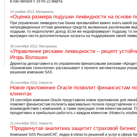
в Лас-Вегасе с 19 по 22 марта.
14 ноября 2012,
Материалы
«Оценка размера подушки ликвидности на основе п
При управление ликвидностью банка чрезвычайно важно знать какой р
непредвиденные оттоки денежных средств, вызванные различными вид
подушки, то недополучит доход. Если же недоформирует подушку, то о
вынужден нести дополнительные затраты на поддержание своей ликви
28 сентября 2012,
Материалы
«Управление рисками ликвидности – рецепт устойч
Игорь Волошин
Директор департамента по управлению финансовыми рисками «Кредитпр
«Банковские технологии» рассказывает о проекте автоматизации упра
решения компании SAS.
25 сентября 2012,
Новости
Новое приложение Oracle позволит финансистам 
клиентах
24 сентября компания Oracle представила новое приложение для линейки 
поможет финансистам получить максимально полное представление о к
взаимодействия с компанией, а также присущие этим клиентам риски.
продуктивно и прибыльно работать с каждым клиентом. (Новость опубл
21 сентября 2012,
Новости
"Продвинутая аналитика защитит страховой бизнес
Компания SAS Россия/СНГ, лидер в области решений и услуг в сфере б