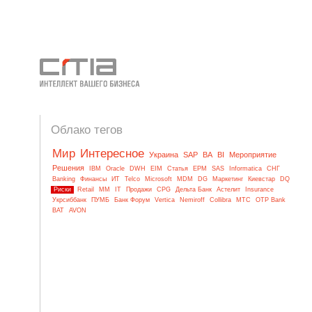
Облако тегов
Мир
Интересное
Украина
SAP
BA
BI
Мероприятие
Решения
IBM
Oracle
DWH
EIM
Статья
EPM
SAS
Informatica
СНГ
Banking
Финансы
ИТ
Telco
Microsoft
MDM
DG
Маркетинг
Киевстар
DQ
Риски
Retail
MM
IT
Продажи
CPG
Дельта Банк
Астелит
Insurance
Укрсиббанк
ПУМБ
Банк Форум
Vertica
Nemiroff
Collibra
МТС
OTP Bank
BAT
AVON