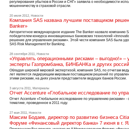
регулирования убытков в России и СНГ» заявила о необходимости исп
мошенничеству в страховой отрасли.
20 июля 2012,
Новости
Компания SAS названа лучшим поставщиком решений
Banker»
Авторитетное международное издание The Banker назвало компанию SAS
победителем конкурса инновационных банковских технологий «Innovati
решение для управления рисками». Этой чести компания SAS была удо
SAS Risk Management for Banking.
28 сентября 2011,
Новости
«Управлять операционными рисками – выгодно!» – 
эксперты Газпромбанка, БИНБАНКа и других россий
Обладая широкой мировой экспертизой, компания SAS, по отчетам вед
лет является лидирующим мировым поставщиком решений по управлен
этими рисками, на днях узнали представители ведущих банков России.
3 августа 2011,
Материалы
Отчет Accenture «Глобальное исследование по упра
Отчет Accenture «Глобальное исследование по управлению рисками» - 
тематике, проведенное в 2011 году.
27 мая 2011,
Новости
Максим Бодаев, директор по развитию бизнеса Citi
Форуме «Финансовый директор банка» 7 июня в г. Я