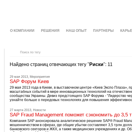
О КОМПАНИИ
РЕШЕНИЯ
НАШ ОПЫТ
ПАРТНЕРЫ
КАРЬ
Поиск по тегу
Найдено страниц отвечающих тегу "
Риски
": 11
29 мая 2013,
Мероприятия
SAP Форум Киев
29 мая 2013 года в Киеве, в выставочном центре «Киев Экспо Плаза», п
масштабных событий в мире инновационных технологий на отечественн
сообщества Украины. Девиз предстоящего SAP Форума - "Лидерство че
узнайте больше о передовых технологиях для повышения эффективност
27 марта 2013,
Новости
SAP Fraud Management поможет сэкономить до 3,5 
Компания SAP анонсировала аналитическое решение SAP® Fraud Manag
мошенничеством в сферах, где общие убытки составляют 3,5 трлн долл
банковского секторов и ЖКХ, а также медицинских учреждениях и др. 