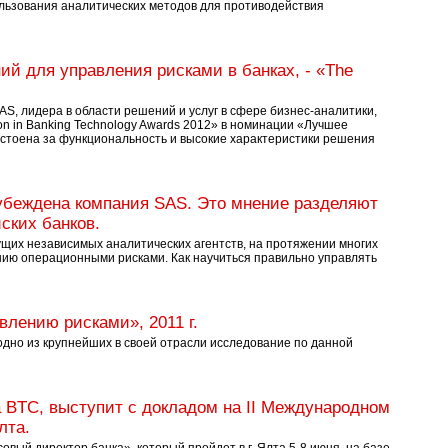
ользования аналитических методов для противодействия
 для управления рисками в банках, - «The
, лидера в области решений и услуг в сфере бизнес-аналитики,
on in Banking Technology Awards 2012» в номинации «Лучшее
стоена за функциональность и высокие характеристики решения
убеждена компания SAS. Это мнение разделяют
ских банков.
ущих независимых аналитических агентств, на протяжении многих
ию операционными рисками. Как научиться правильно управлять
влению рисками», 2011 г.
одно из крупнейших в своей отрасли исследование по данной
a BTC, выступит с докладом на II Международном
лта.