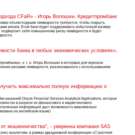
одхода CFaR» - Игорь Волошин, Кредитпромбанк
азмер объем подушки ликвидности требуется, чтобы покрыть
ами рисков. Если банк будет поддерживать избыточный размер
н подвергает себя повышенному риску ликвидности и будет
дности.
ивости банка в любых экономических условиях»,
омбанка», к. т. н. Игорь Волошин в интервью для журнала
вления рисками ликвидности, реализованного с использованием
получить максимально полную информацию о
решений Oracle Financial Services Analytical Applications, которое
лиентах в разрезе их финансового и маркетингового
 Полученная информация даст возможность максимально
икована на английском языке)
 от мошенничества", - уверенна компания SAS
изнес-аналитики, в рамках двухдневной конференции «Стратегия