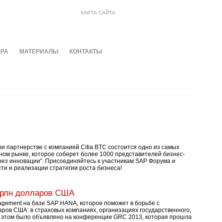
КАРТА САЙТА
ЕРА
МАТЕРИАЛЫ
КОНТАКТЫ
ри партнерстве с компанией Citia BTC состоится одно из самых
ом рынке, которое соберет более 1000 представителей бизнес-
рез инновации". Присоединяйтесь к участникам SAP Форума и
и и реализации стратегии роста бизнеса!
трлн долларов США
ement на базе SAP HANA, которое поможет в борьбе с
аров США: в страховых компаниях, организациях государственного,
Об этом было объявлено на конференции GRC 2013, которая прошла